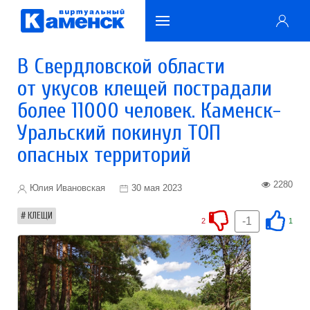
В Свердловской области
от укусов клещей пострадали
более 11000 человек. Каменск-
Уральский покинул ТОП
опасных территорий
2280
Юлия Ивановская
30 мая 2023
КЛЕЩИ
-1
2
1