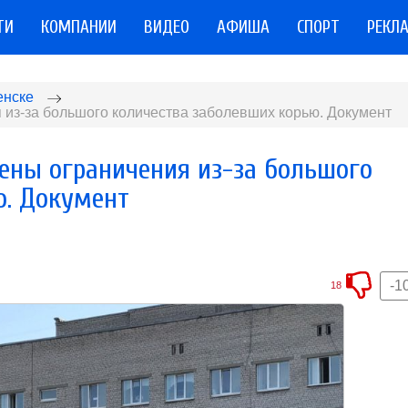
ТИ
КОМПАНИИ
ВИДЕО
АФИША
СПОРТ
РЕКЛ
енске
 из-за большого количества заболевших корью. Документ
дены ограничения из-за большого
ю. Документ
-1
18