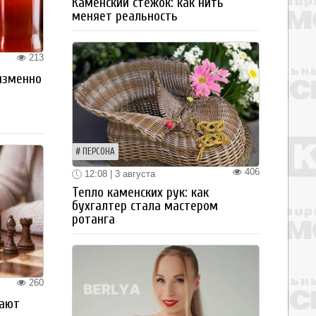
Каменский стежок: как нить
меняет реальность
213
изменно
ПЕРСОНА
406
12:08 | 3 августа
Тепло каменских рук: как
бухгалтер стала мастером
ротанга
260
рают