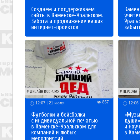
Создаем и поддерживаем
Каменс
сайты в Каменске-Уральском.
учите
Забота и продвижение ваших
Ураль
интернет-проектов
забыты
ДИЗАЙН ВОВРЕМЯ
ПЕРСОНА
857
12:07 | 21 июля
12:06 
Футболки и бейсболки
«Музы
с индивидуальной печатью
души»
в Каменске-Уральском для
и науч
компаний и любых
в Кам
мероприятий