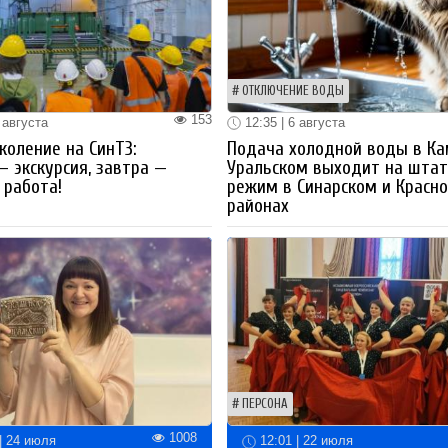
ОТКЛЮЧЕНИЕ ВОДЫ
153
 августа
12:35 | 6 августа
коление на СинТЗ:
Подача холодной воды в Ка
— экскурсия, завтра —
Уральском выходит на шта
работа!
режим в Синарском и Красн
районах
ПЕРСОНА
1008
| 24 июля
12:01 | 22 июля