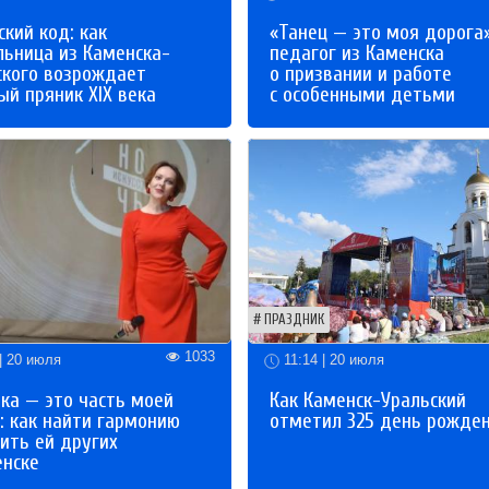
кий код: как
«Танец — это моя дорога»
льница из Каменска-
педагог из Каменска
ского возрождает
о призвании и работе
й пряник XIX века
с особенными детьми
ПРАЗДНИК
1033
| 20 июля
11:14 | 20 июля
ка — это часть моей
Как Каменск-Уральский
: как найти гармонию
отметил 325 день рожде
ить ей других
енске