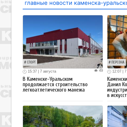
главные новости каменска-уральск
СПОРТ
ПЕРСОНА
49
15:37 | 7 августа
12:07 | 7
В Каменске-Уральском
Каменски
продолжается строительство
Данил К
легкоатлетического манежа
индустр
в искусс