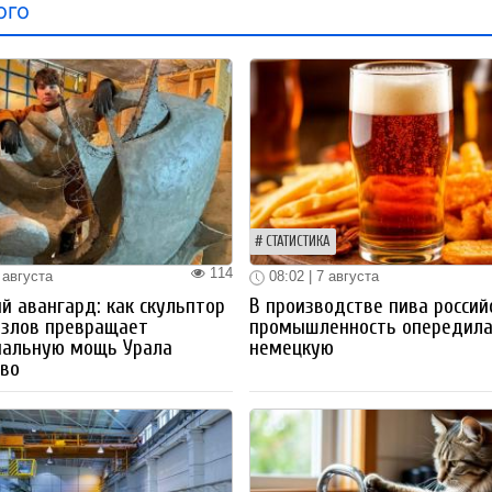
ого
СТАТИСТИКА
114
 августа
08:02 | 7 августа
й авангард: как скульптор
В производстве пива россий
озлов превращает
промышленность опередил
иальную мощь Урала
немецкую
тво