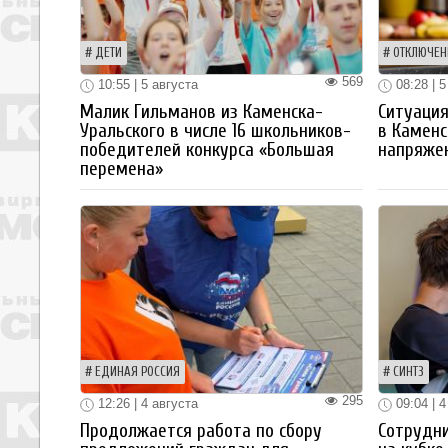
ДЕТИ
ОТКЛЮЧЕН
569
10:55 | 5 августа
08:28 | 5
Малик Гильманов из Каменска-
Ситуация
Уральского в числе 16 школьников-
в Каменс
победителей конкурса «Большая
напряже
перемена»
ЕДИНАЯ РОССИЯ
СИНТЗ
295
12:26 | 4 августа
09:04 | 4
Продолжается работа по сбору
Сотрудн