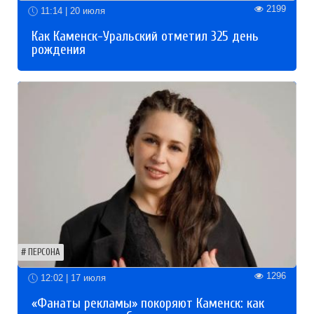
2199
11:14 | 20 июля
Как Каменск-Уральский отметил 325 день
рождения
ПЕРСОНА
1296
12:02 | 17 июля
«Фанаты рекламы» покоряют Каменск: как