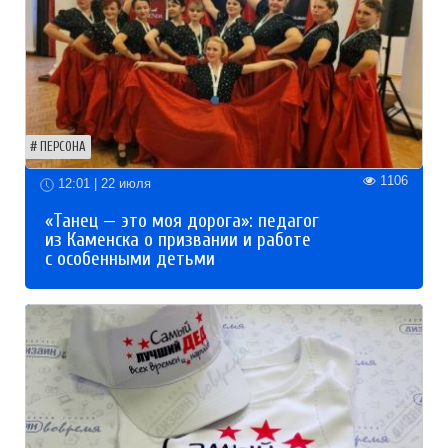
ПЕРСОНА
1106
12:01 | 22 июля
«Танец — это моя дорога»: педагог
из Каменска о призвании и работе
с особенными детьми