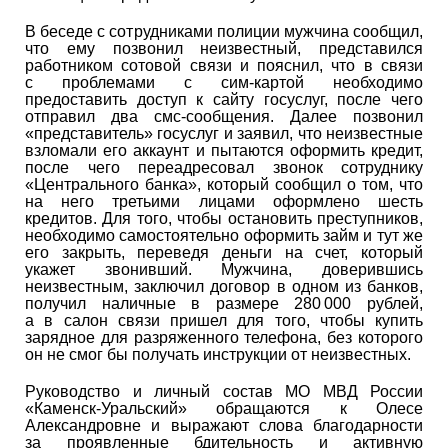
В беседе с сотрудниками полиции мужчина сообщил,
что ему позвонил неизвестный, представился
работником сотовой связи и пояснил, что в связи
с проблемами с сим-картой необходимо
предоставить доступ к сайту госуслуг, после чего
отправил два смс-сообщения. Далее позвонил
«представитель» госуслуг и заявил, что неизвестные
взломали его аккаунт и пытаются оформить кредит,
после чего переадресовал звонок сотруднику
«Центрального банка», который сообщил о том, что
на него третьими лицами оформлено шесть
кредитов. Для того, чтобы остановить преступников,
необходимо самостоятельно оформить займ и тут же
его закрыть, переведя деньги на счет, который
укажет звонивший. Мужчина, доверившись
неизвестным, заключил договор в одном из банков,
получил наличные в размере 280 000 рублей,
а в салон связи пришел для того, чтобы купить
зарядное для разряженного телефона, без которого
он не смог бы получать инструкции от неизвестных.
Руководство и личный состав МО МВД России
«Каменск-Уральский» обращаются к Олесе
Александровне и выражают слова благодарности
за проявленные бдительность и активную