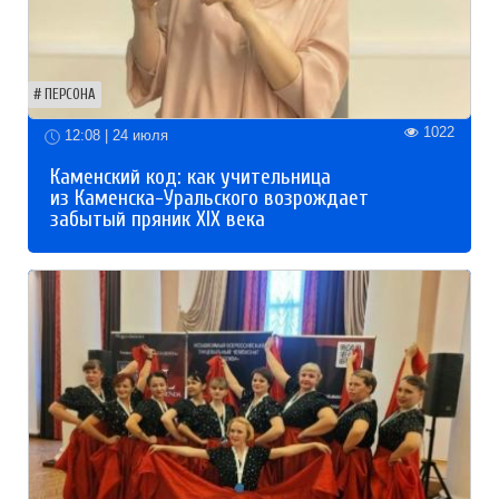
ПЕРСОНА
1022
12:08 | 24 июля
Каменский код: как учительница
из Каменска-Уральского возрождает
забытый пряник XIX века