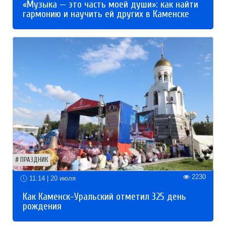
«Музыка — это часть моей души»: как найти
гармонию и научить ей других в Каменске
ПРАЗДНИК
2230
11:14 | 20 июля
Как Каменск-Уральский отметил 325 день
рождения