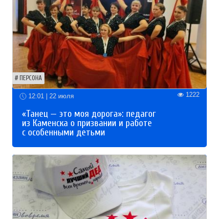
ПЕРСОНА
1222
12:01 | 22 июля
«Танец — это моя дорога»: педагог
из Каменска о призвании и работе
с особенными детьми