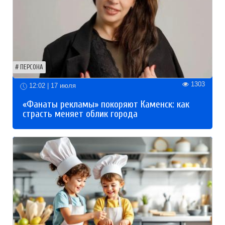
ПЕРСОНА
1303
12:02 | 17 июля
«Фанаты рекламы» покоряют Каменск: как
страсть меняет облик города