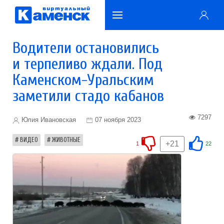
Водители остановились
и терпеливо ждали. Под
Каменском-Уральским
заметили стадо кабанов
7297
Юлия Ивановская
07 ноября 2023
ВИДЕО
ЖИВОТНЫЕ
+21
1
22