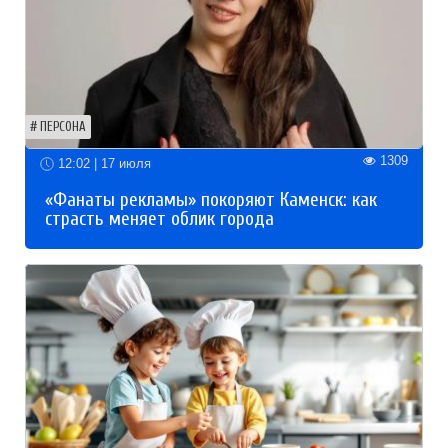
ПЕРСОНА
1309
12:02 | 17 июля
«Фанаты рекламы» покоряют Каменск: как
страсть меняет облик города