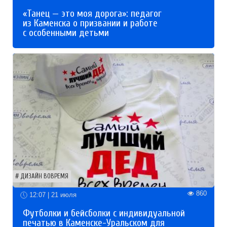
«Танец — это моя дорога»: педагог
из Каменска о призвании и работе
с особенными детьми
ДИЗАЙН ВОВРЕМЯ
860
12:07 | 21 июля
Футболки и бейсболки с индивидуальной
печатью в Каменске-Уральском для