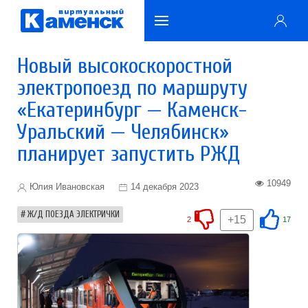
Новый высокоскоростной
электропоезд по маршруту
«Екатеринбург — Каменск-
Уральский — Челябинск»
планирует запустить РЖД
10949
Юлия Ивановская
14 декабря 2023
Ж/Д ПОЕЗДА ЭЛЕКТРИЧКИ
+15
2
17