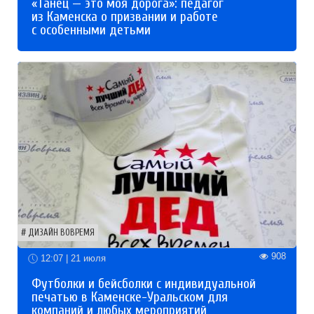
«Танец — это моя дорога»: педагог
из Каменска о призвании и работе
с особенными детьми
ДИЗАЙН ВОВРЕМЯ
908
12:07 | 21 июля
Футболки и бейсболки с индивидуальной
печатью в Каменске-Уральском для
компаний и любых мероприятий