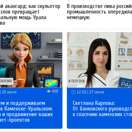
й авангард: как скульптор
В производстве пива россий
озлов превращает
промышленность опередил
иальную мощь Урала
немецкую
тво
ОВРЕМЯ
ПЕРСОНА
669
| 28 июля
12:03 | 27 июля
ем и поддерживаем
Светлана Карпова:
 в Каменске-Уральском.
От банковского руководс
а и продвижение ваших
к спасению каменских сто
нет-проектов