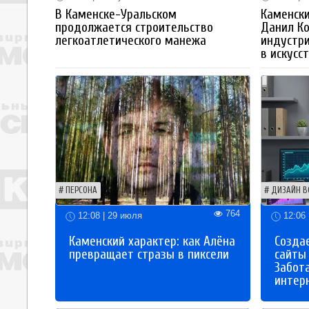
В Каменске-Уральском
Каменски
продолжается строительство
Данил К
легкоатлетического манежа
индустр
в искусс
ПЕРСОНА
ДИЗАЙН В
764
12:08 | 29 июля
12:06 
Каменский характер: как Алёна
Созда
превращает стразы в пиксели
сайты
Забот
интер