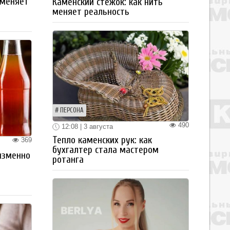
 меняет
Каменский стежок: как нить
меняет реальность
ПЕРСОНА
490
12:08 | 3 августа
Тепло каменских рук: как
369
бухгалтер стала мастером
изменно
ротанга