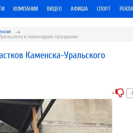
ТИ
КОМПАНИИ
ВИДЕО
АФИША
СПОРТ
РЕКЛ
енске
ральского в новогодние праздники
астков Каменска-Уральского
-
4