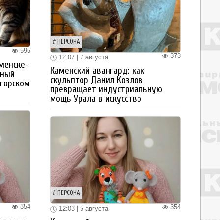
ПЕРСОНА
595
373
12:07 | 7 августа
менске-
Каменский авангард: как
тный
скульптор Данил Козлов
огорском
превращает индустриальную
мощь Урала в искусство
ПЕРСОНА
354
354
12:03 | 5 августа