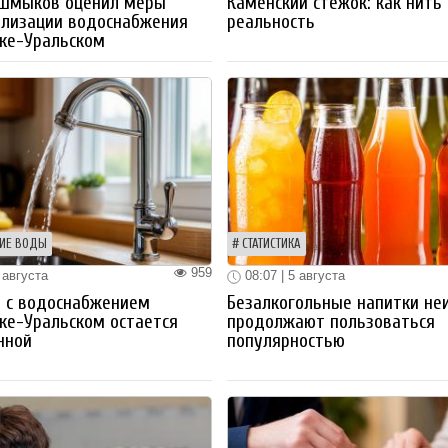
 Шмыков оценил меры
Каменский стежок: как нить
ализации водоснабжения
реальность
ке-Уральском
ИЕ ВОДЫ
СТАТИСТИКА
959
 августа
08:07 | 5 августа
 с водоснабжением
Безалкогольные напитки не
ке-Уральском остается
продолжают пользоваться
нной
популярностью