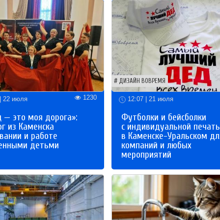
ДИЗАЙН ВОВРЕМЯ
1230
| 22 июля
12:07 | 21 июля
 — это моя дорога»:
Футболки и бейсболки
ог из Каменска
с индивидуальной печат
вании и работе
в Каменске-Уральском дл
бенными детьми
компаний и любых
мероприятий