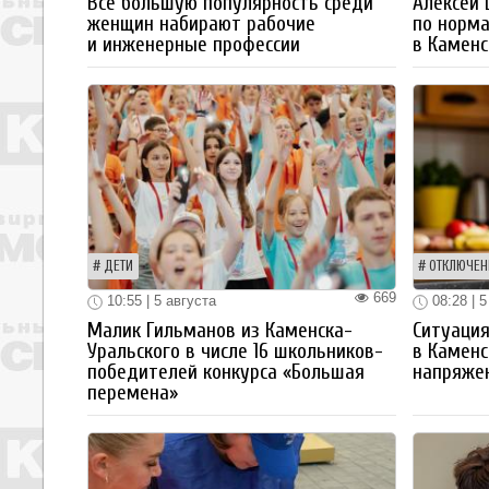
Все большую популярность среди
Алексей
женщин набирают рабочие
по норм
и инженерные профессии
в Каменс
ДЕТИ
ОТКЛЮЧЕН
669
10:55 | 5 августа
08:28 | 5
Малик Гильманов из Каменска-
Ситуация
Уральского в числе 16 школьников-
в Каменс
победителей конкурса «Большая
напряже
перемена»