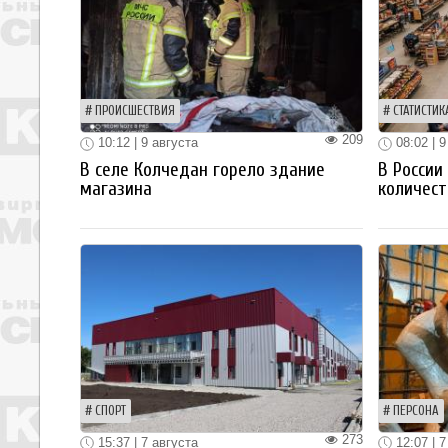
ПРОИСШЕСТВИЯ
СТАТИСТИК
209
10:12 | 9 августа
08:02 | 9
В селе Колчедан горело здание
В России
магазина
количест
СПОРТ
ПЕРСОНА
273
15:37 | 7 августа
12:07 | 7