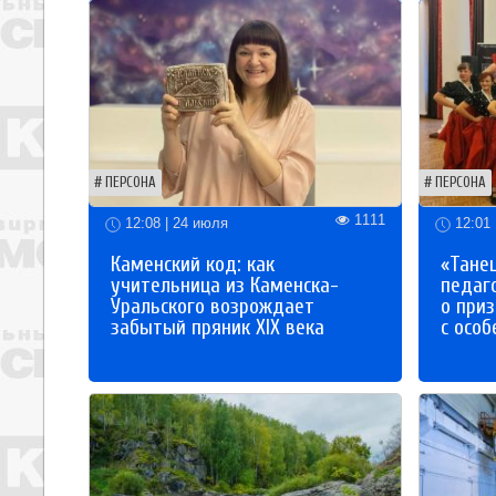
ПЕРСОНА
ПЕРСОНА
1111
12:08 | 24 июля
12:01 
Каменский код: как
«Танец
учительница из Каменска-
педаг
Уральского возрождает
о приз
забытый пряник XIX века
с осо