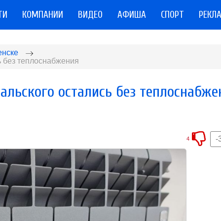
ТИ
КОМПАНИИ
ВИДЕО
АФИША
СПОРТ
РЕКЛ
енске
ь без теплоснабжения
альского остались без теплоснабже
-
4