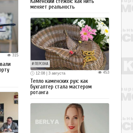
Каменский стежок: как нить
меняет реальность
315
овали
ПЕРСОНА
орту
453
12:08 | 3 августа
Тепло каменских рук: как
бухгалтер стала мастером
ротанга