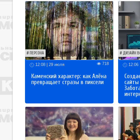
ПЕРСОНА
ДИЗАЙН В
718
12:08 | 29 июля
12:06 
Каменский характер: как Алёна
Созда
превращает стразы в пиксели
сайты
Забот
интер