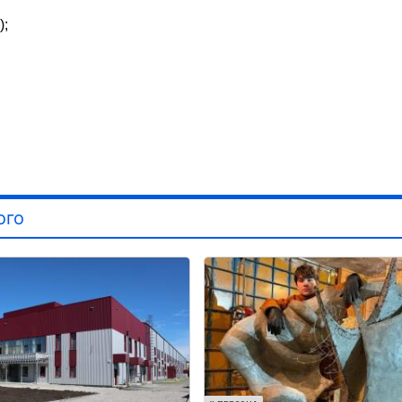
);
ого