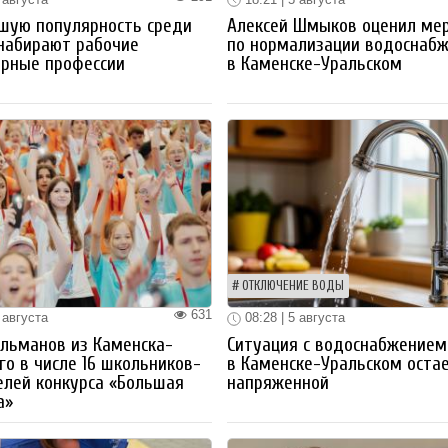
шую популярность среди
Алексей Шмыков оценил ме
набирают рабочие
по нормализации водоснаб
ерные профессии
в Каменске-Уральском
ОТКЛЮЧЕНИЕ ВОДЫ
631
 августа
08:28 | 5 августа
льманов из Каменска-
Ситуация с водоснабжением
го в числе 16 школьников-
в Каменске-Уральском оста
лей конкурса «Большая
напряженной
а»