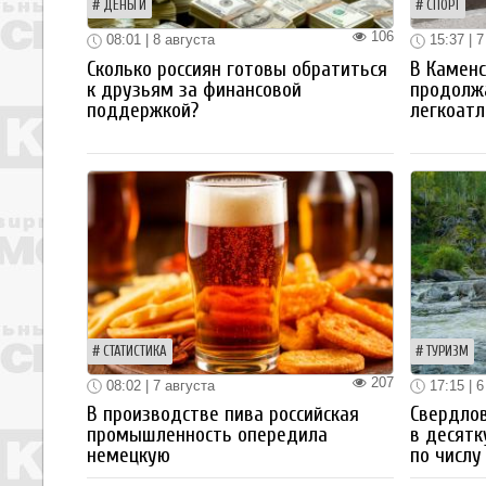
ДЕНЬГИ
СПОРТ
106
08:01 | 8 августа
15:37 | 7
Сколько россиян готовы обратиться
В Каменс
к друзьям за финансовой
продолж
поддержкой?
легкоатл
СТАТИСТИКА
ТУРИЗМ
207
08:02 | 7 августа
17:15 | 6
В производстве пива российская
Свердлов
промышленность опередила
в десятк
немецкую
по числу