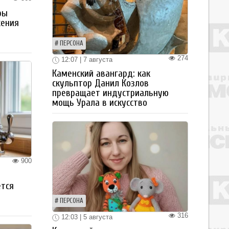
ры
жения
ПЕРСОНА
274
12:07 | 7 августа
Каменский авангард: как
скульптор Данил Козлов
превращает индустриальную
мощь Урала в искусство
900
ется
ПЕРСОНА
316
12:03 | 5 августа