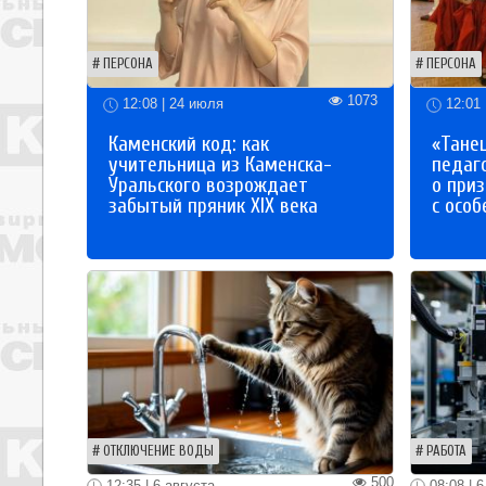
ПЕРСОНА
ПЕРСОНА
1073
12:08 | 24 июля
12:01 
Каменский код: как
«Танец
учительница из Каменска-
педаг
Уральского возрождает
о приз
забытый пряник XIX века
с осо
ОТКЛЮЧЕНИЕ ВОДЫ
РАБОТА
500
12:35 | 6 августа
08:08 | 6