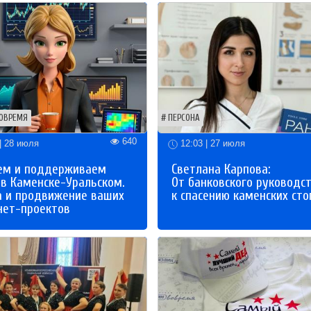
ОВРЕМЯ
ПЕРСОНА
640
| 28 июля
12:03 | 27 июля
ем и поддерживаем
Светлана Карпова:
 в Каменске-Уральском.
От банковского руководс
а и продвижение ваших
к спасению каменских сто
нет-проектов