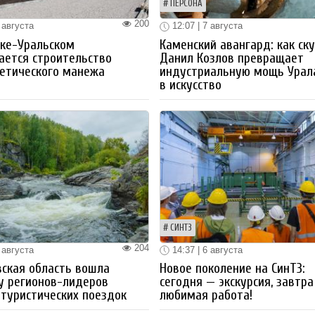
ПЕРСОНА
200
 августа
12:07 | 7 августа
ке-Уральском
Каменский авангард: как ск
ается строительство
Данил Козлов превращает
етического манежа
индустриальную мощь Урал
в искусство
СИНТЗ
204
 августа
14:37 | 6 августа
ская область вошла
Новое поколение на СинТЗ:
у регионов-лидеров
сегодня — экскурсия, завтра
 туристических поездок
любимая работа!