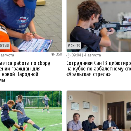
ОССИЯ
СИНТЗ
350
 августа
09:04 | 4 августа
ется работа по сбору
Сотрудники СинТЗ дебютир
ений граждан для
на кубке по арбалетному сп
 новой Народной
«Уральская стрела»
мы