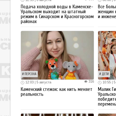
Подача холодной воды в Каменске-
Все боль
Уральском выходит на штатный
женщин 
режим в Синарском и Красногорском
и инжен
районах
ПЕРСОНА
ДЕТИ
316
12:03 | 5 августа
10:55 | 5
Каменский стежок: как нить меняет
Малик Ги
реальность
Уральско
победите
перемен