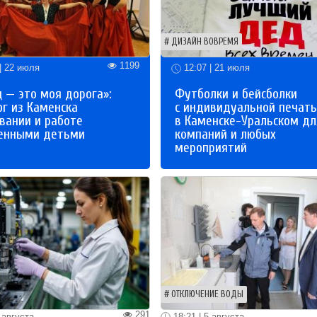
ДИЗАЙН ВОВРЕМЯ
1199
| 22 июля
12:07 | 21 июля
 — это моя дорога»:
Футболки и бейсболки
ог из Каменска
с индивидуальной печат
вании и работе
в Каменске-Уральском дл
бенными детьми
компаний и любых
мероприятий
ОТКЛЮЧЕНИЕ ВОДЫ
291
 августа
18:21 | 5 августа