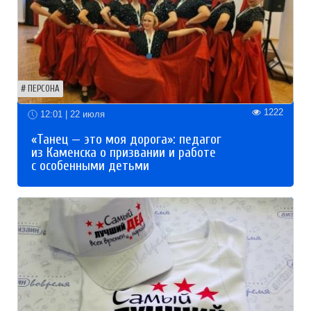
ПЕРСОНА
1222
12:01 | 22 июля
«Танец — это моя дорога»: педагог
из Каменска о призвании и работе
с особенными детьми