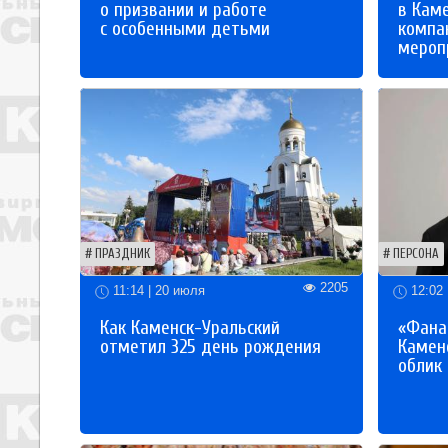
о призвании и работе
в Кам
с особенными детьми
компа
мероп
ПРАЗДНИК
ПЕРСОНА
2205
11:14 | 20 июля
12:02 
Как Каменск-Уральский
«Фана
отметил 325 день рождения
Каменс
облик