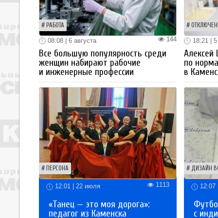
РАБОТА
ОТКЛЮЧЕН
144
08:08 | 6 августа
18:21 | 5
Все большую популярность среди
Алексей
женщин набирают рабочие
по норм
и инженерные профессии
в Каменс
ПЕРСОНА
ДИЗАЙН В
1113
12:01 | 22 июля
12:07 
«Танец — это моя дорога»:
Футбо
педагог из Каменска
с инд