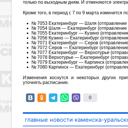
только по выходным дням. И отменяются электри
Кроме того, в период с 7 по 9 марта изменится
№ 7053 Екатеринбург — Шаля (отправление в
№ 7054 Шаля — Екатеринбург (отправление в
№ 7055 Екатеринбург — Кузино (отправление 
№ 7056 Кузино — Екатеринбург (отправление 
№ 7071 Екатеринбург — Серов (отправление 
№ 7072 Серов — Екатеринбург (отправление в
№ 7077 Екатеринбург — Верхотурье (отправл
№ 7078 Верхотурье — Екатеринбург (отправл
№ 7079 Екатеринбург — Карпинск (отправлени
№ 7080 Карпинск — Екатеринбург (отправлени
Изменения коснутся и некоторых других при
уточнять расписание.
0
главные новости каменска-уральск