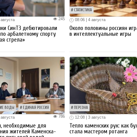
СТАТИСТИКА
245
 августа
08:06 | 4 августа
ики СинТЗ дебютировали
Около половины россиян иг
 по арбалетному спорту
в интеллектуальные игры
ая стрела»
ИЕ ВОДЫ
ЕДИНАЯ РОССИЯ
ПЕРСОНА
786
 августа
12:08 | 3 августа
ы, необходимые для
Тепло каменских рук: как бу
ния жителей Каменска-
стала мастером ротанга