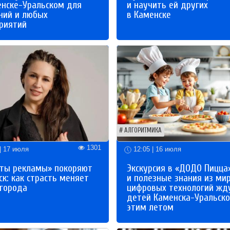
енске-Уральском для
и научить ей других
ний и любых
в Каменске
риятий
АЛГОРИТМИКА
1301
| 17 июля
12:05 | 16 июля
ты рекламы» покоряют
Экскурсия в «ДОДО Пицца
к: как страсть меняет
и полезные знания из ми
 города
цифровых технологий жд
детей Каменска-Уральско
этим летом