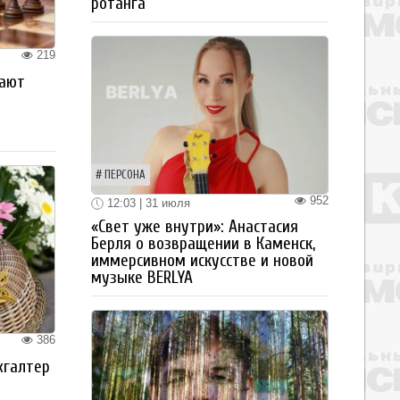
ротанга
219
рают
ПЕРСОНА
952
12:03 | 31 июля
«Свет уже внутри»: Анастасия
Берля о возвращении в Каменск,
иммерсивном искусстве и новой
музыке BERLYA
386
хгалтер