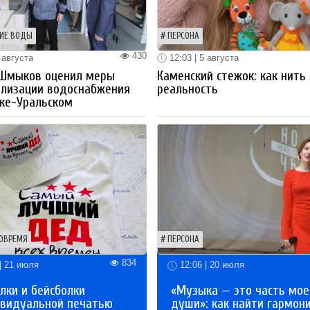
ИЕ ВОДЫ
ПЕРСОНА
430
 августа
12:03 | 5 августа
 Шмыков оценил меры
Каменский стежок: как нить
ализации водоснабжения
реальность
ке-Уральском
ОВРЕМЯ
ПЕРСОНА
834
| 21 июля
12:06 | 20 июля
лки и бейсболки
«Музыка — это часть мое
ивидуальной печатью
души»: как найти гармон