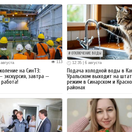
ОТКЛЮЧЕНИЕ ВОДЫ
113
 августа
12:35 | 6 августа
коление на СинТЗ:
Подача холодной воды в Ка
— экскурсия, завтра —
Уральском выходит на шта
работа!
режим в Синарском и Красн
районах