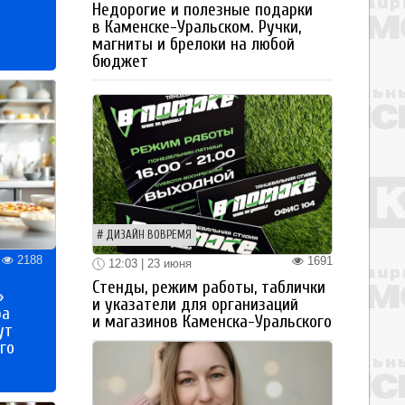
Недорогие и полезные подарки
в Каменске-Уральском. Ручки,
магниты и брелоки на любой
бюджет
ДИЗАЙН ВОВРЕМЯ
2188
1691
12:03 | 23 июня
Стенды, режим работы, таблички
»
и указатели для организаций
ра
и магазинов Каменска-Уральского
ут
го