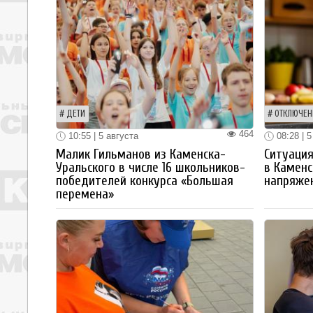
ДЕТИ
ОТКЛЮЧЕН
464
10:55 | 5 августа
08:28 | 5
Малик Гильманов из Каменска-
Ситуация
Уральского в числе 16 школьников-
в Каменс
победителей конкурса «Большая
напряже
перемена»