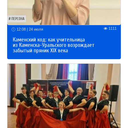
ПЕРСОНА
1111
12:08 | 24 июля
Каменский код: как учительница
из Каменска-Уральского возрождает
забытый пряник XIX века