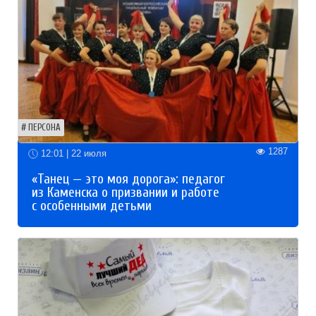
ПЕРСОНА
1287
12:01 | 22 июля
«Танец — это моя дорога»: педагог
из Каменска о призвании и работе
с особенными детьми