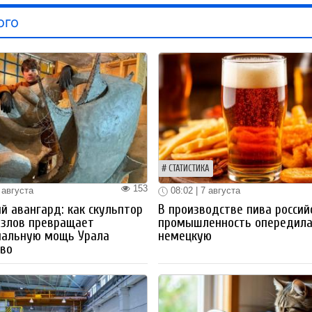
ого
СТАТИСТИКА
153
 августа
08:02 | 7 августа
й авангард: как скульптор
В производстве пива россий
озлов превращает
промышленность опередил
иальную мощь Урала
немецкую
тво