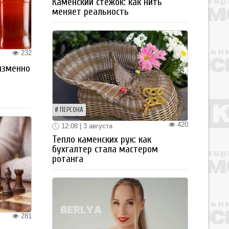
Каменский стежок: как нить
меняет реальность
232
изменно
ПЕРСОНА
420
12:08 | 3 августа
Тепло каменских рук: как
бухгалтер стала мастером
ротанга
281