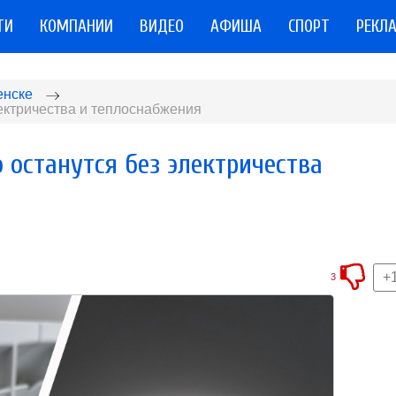
ТИ
КОМПАНИИ
ВИДЕО
АФИША
СПОРТ
РЕКЛ
енске
ектричества и теплоснабжения
останутся без электричества
+
3