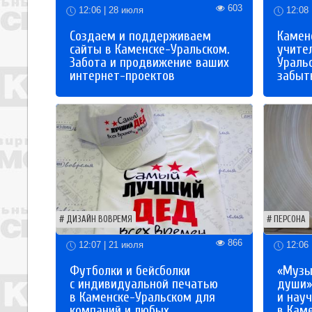
603
12:06 | 28 июля
12:08 
Создаем и поддерживаем
Каменс
сайты в Каменске-Уральском.
учите
Забота и продвижение ваших
Ураль
интернет-проектов
забыты
ДИЗАЙН ВОВРЕМЯ
ПЕРСОНА
866
12:07 | 21 июля
12:06 
Футболки и бейсболки
«Музы
с индивидуальной печатью
души»
в Каменске-Уральском для
и науч
компаний и любых
в Кам