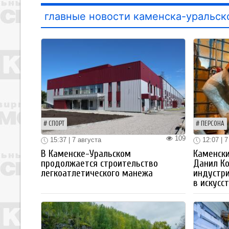
главные новости каменска-уральск
СПОРТ
ПЕРСОНА
109
15:37 | 7 августа
12:07 | 7
В Каменске-Уральском
Каменски
продолжается строительство
Данил К
легкоатлетического манежа
индустр
в искусс