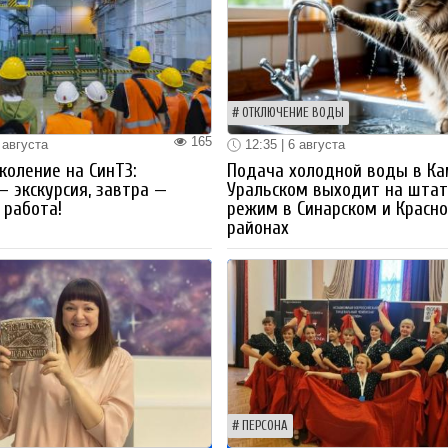
ОТКЛЮЧЕНИЕ ВОДЫ
165
 августа
12:35 | 6 августа
коление на СинТЗ:
Подача холодной воды в Ка
— экскурсия, завтра —
Уральском выходит на шта
работа!
режим в Синарском и Красн
районах
ПЕРСОНА