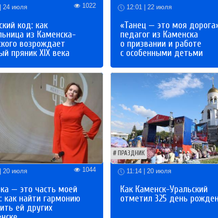
1022
| 24 июля
12:01 | 22 июля
кий код: как
«Танец — это моя дорога»
льница из Каменска-
педагог из Каменска
ского возрождает
о призвании и работе
й пряник XIX века
с особенными детьми
ПРАЗДНИК
1044
| 20 июля
11:14 | 20 июля
ка — это часть моей
Как Каменск-Уральский
: как найти гармонию
отметил 325 день рожде
ить ей других
енске