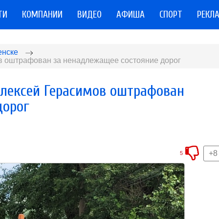
ТИ
КОМПАНИИ
ВИДЕО
АФИША
СПОРТ
РЕКЛ
енске
ов оштрафован за ненадлежащее состояние дорог
Алексей Герасимов оштрафован
дорог
+8
5