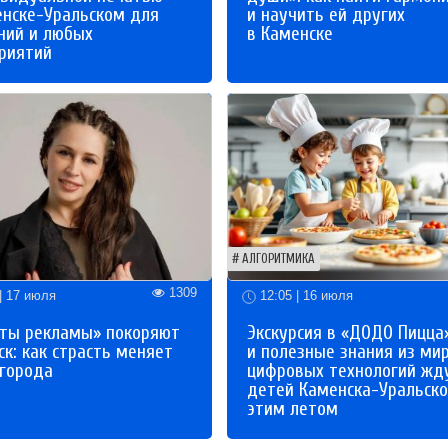
енске-Уральском для
и научить ей других
ний и любых
в Каменске
риятий
АЛГОРИТМИКА
1309
| 17 июля
12:05 | 16 июля
ты рекламы» покоряют
Экскурсия в «ДОДО Пицца
к: как страсть меняет
и полезные знания из ми
 города
цифровых технологий жд
детей Каменска-Уральско
этим летом