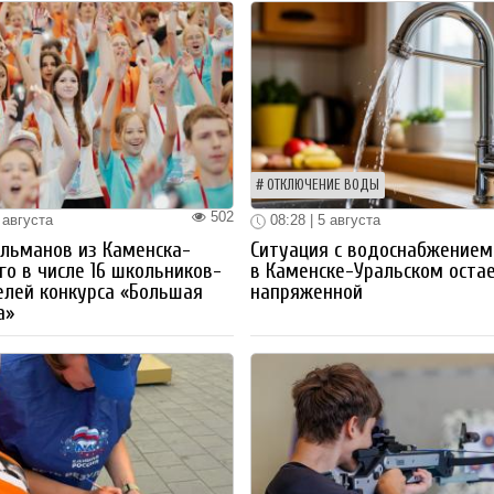
ОТКЛЮЧЕНИЕ ВОДЫ
502
 августа
08:28 | 5 августа
льманов из Каменска-
Ситуация с водоснабжением
го в числе 16 школьников-
в Каменске-Уральском оста
лей конкурса «Большая
напряженной
а»