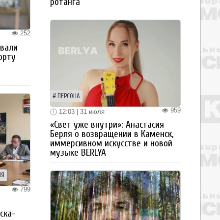
ротанга
252
овали
орту
ПЕРСОНА
959
12:03 | 31 июля
«Свет уже внутри»: Анастасия
Берля о возвращении в Каменск,
иммерсивном искусстве и новой
музыке BERLYA
ИЯ
799
я
ска-