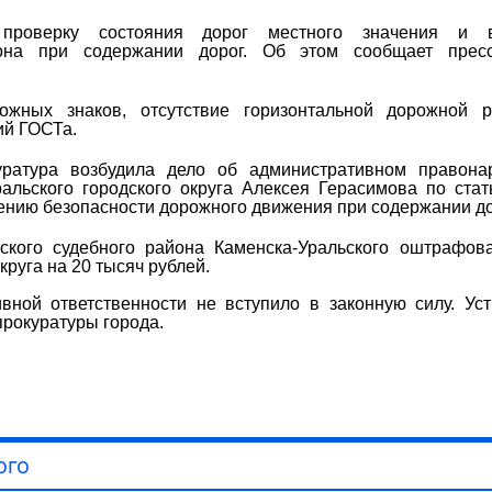
а проверку состояния дорог местного значения и 
она при содержании дорог. Об этом сообщает пресс
жных знаков, отсутствие горизонтальной дорожной ра
ий ГОСТа.
ратура возбудила дело об административном правона
льского городского округа Алексея Герасимова по стат
нию безопасности дорожного движения при содержании до
ского судебного района Каменска-Уральского оштрафов
руга на 20 тысяч рублей.
вной ответственности не вступило в законную силу. Ус
рокуратуры города.
ого