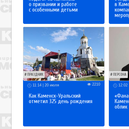
о призвании и работе
в Кам
с особенными детьми
компа
мероп
ПРАЗДНИК
ПЕРСОНА
2210
11:14 | 20 июля
12:02 
Как Каменск-Уральский
«Фана
отметил 325 день рождения
Каменс
облик