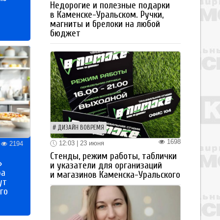
Недорогие и полезные подарки
в Каменске-Уральском. Ручки,
магниты и брелоки на любой
бюджет
ДИЗАЙН ВОВРЕМЯ
1698
12:03 | 23 июня
2194
Стенды, режим работы, таблички
»
и указатели для организаций
ра
и магазинов Каменска-Уральского
ут
го