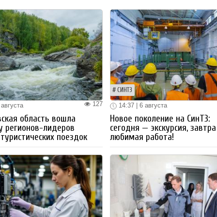
СИНТЗ
127
 августа
14:37 | 6 августа
ская область вошла
Новое поколение на СинТЗ:
у регионов-лидеров
сегодня — экскурсия, завтра
 туристических поездок
любимая работа!