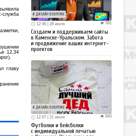
выявила
-служба
ДИЗАЙН ВОВРЕМЯ
581
12:06 | 28 июля
зметки,
Создаем и поддерживаем сайты
в Каменске-Уральском. Забота
и продвижение ваших интернет-
рушении
проектов
ье 12.34
рог).
ал главу
транение
ДИЗАЙН ВОВРЕМЯ
843
12:07 | 21 июля
Футболки и бейсболки
с индивидуальной печатью