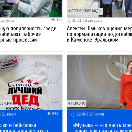
ОТКЛЮЧЕНИЕ ВОДЫ
152
 августа
18:21 | 5 августа
шую популярность среди
Алексей Шмыков оценил ме
набирают рабочие
по нормализации водоснаб
ерные профессии
в Каменске-Уральском
ОВРЕМЯ
ПЕРСОНА
843
| 21 июля
12:06 | 20 июля
лки и бейсболки
«Музыка — это часть мое
ивидуальной печатью
души»: как найти гармон