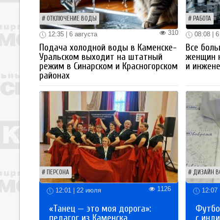
ОТКЛЮЧЕНИЕ ВОДЫ
РАБОТА
310
12:35 | 6 августа
08:08 | 6
Подача холодной воды в Каменске-
Все боль
Уральском выходит на штатный
женщин 
режим в Синарском и Красногорском
и инжен
районах
ПЕРСОНА
ДИЗАЙН В
1126
12:01 | 22 июля
12:07 
«Танец — это моя дорога»:
Футбо
педагог из Каменска
с инд