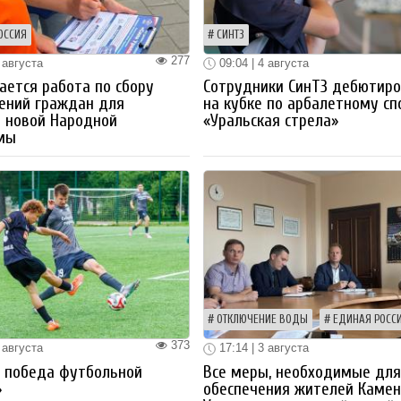
ОССИЯ
СИНТЗ
277
 августа
09:04 | 4 августа
ется работа по сбору
Сотрудники СинТЗ дебютир
ений граждан для
на кубке по арбалетному сп
 новой Народной
«Уральская стрела»
мы
ОТКЛЮЧЕНИЕ ВОДЫ
ЕДИНАЯ РОСС
373
 августа
17:14 | 3 августа
я победа футбольной
Все меры, необходимые дл
»
обеспечения жителей Камен