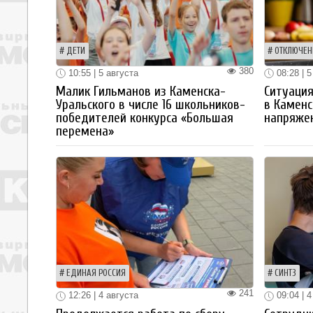
ДЕТИ
ОТКЛЮЧЕН
380
10:55 | 5 августа
08:28 | 5
Малик Гильманов из Каменска-
Ситуация
Уральского в числе 16 школьников-
в Каменс
победителей конкурса «Большая
напряже
перемена»
ЕДИНАЯ РОССИЯ
СИНТЗ
241
12:26 | 4 августа
09:04 | 4