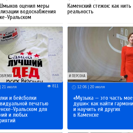
 Шмыков оценил меры
Каменский стежок: как нить
ализации водоснабжения
реальность
ке-Уральском
ОВРЕМЯ
ПЕРСОНА
811
| 21 июля
12:06 | 20 июля
лки и бейсболки
«Музыка — это часть мое
ивидуальной печатью
души»: как найти гармон
енске-Уральском для
и научить ей других
ний и любых
в Каменске
риятий