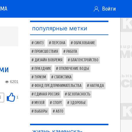
АМА
Войти
популярные метки
СИНТЗ
ПЕРСОНА
ОБРАЗОВАНИЕ
ПРОИСШЕСТВИЯ
РАБОТА
ДИЗАЙН ВОВРЕМЯ
БЛАГОУСТРОЙСТВО
ями
ПРАЗДНИК
ОТКЛЮЧЕНИЕ ВОДЫ
ТУРИЗМ
СТАТИСТИКА
6201
ФОНД ПРЕДПРИНИМАТЕЛЬСТВА
НАГРАДА
ЕДИНАЯ РОССИЯ
БЕЗОПАСНОСТЬ
3
1
МУЗЕЙ
СПОРТ
ЗДОРОВЬЕ
ВЫБОРЫ
АВТО
жизнь каменска-