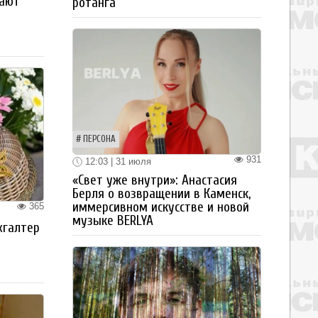
рают
ротанга
ПЕРСОНА
931
12:03 | 31 июля
«Свет уже внутри»: Анастасия
Берля о возвращении в Каменск,
иммерсивном искусстве и новой
365
музыке BERLYA
хгалтер