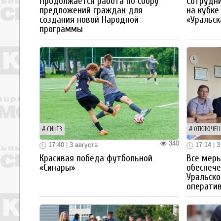
Продолжается работа по сбору
Сотрудн
предложений граждан для
на кубке
создания новой Народной
«Уральск
программы
СИНТЗ
ОТКЛЮЧЕН
340
17:40 | 3 августа
17:14 | 3
Красивая победа футбольной
Все мер
«Синары»
обеспече
Уральско
операти