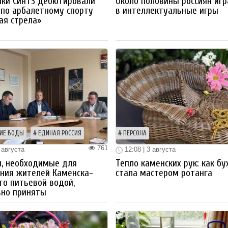
ики СинТЗ дебютировали
Около половины россиян иг
 по арбалетному спорту
в интеллектуальные игры
ая стрела»
ИЕ ВОДЫ
ЕДИНАЯ РОССИЯ
ПЕРСОНА
761
 августа
12:08 | 3 августа
ы, необходимые для
Тепло каменских рук: как бу
ния жителей Каменска-
стала мастером ротанга
го питьевой водой,
вно приняты