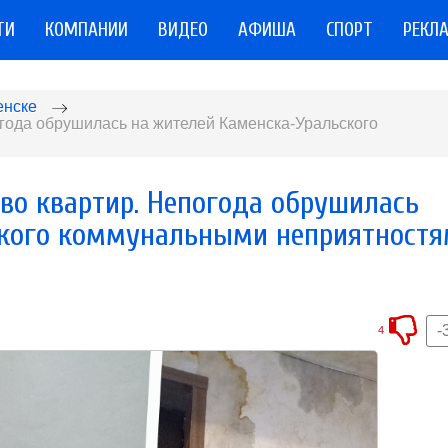
ТИ
КОМПАНИИ
ВИДЕО
АФИША
СПОРТ
РЕКЛ
енске
огода обрушилась на жителей Каменска-Уральского
во квартир. Непогода обрушилась
ского коммунальными неприятност
-
4