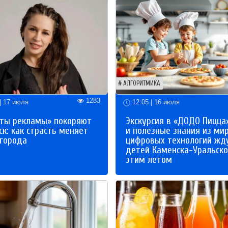
АЛГОРИТМИКА
1283
| 17 июля
12:05 | 16 июля
ты рекламы» покоряют
Экскурсия в «ДОДО Пицца
к: как страсть меняет
и полезные знания из ми
 города
цифровых технологий жд
детей Каменска-Уральско
этим летом