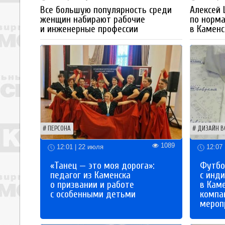
Все большую популярность среди
Алексей
женщин набирают рабочие
по норм
и инженерные профессии
в Каменс
ПЕРСОНА
ДИЗАЙН В
1089
12:01 | 22 июля
12:07 
«Танец — это моя дорога»:
Футбо
педагог из Каменска
с инд
о призвании и работе
в Кам
с особенными детьми
компа
мероп