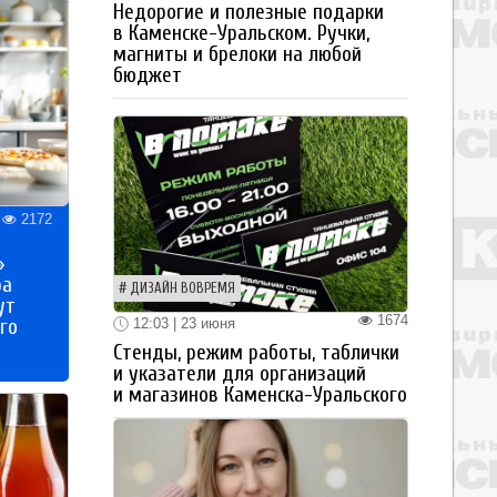
Недорогие и полезные подарки
в Каменске-Уральском. Ручки,
магниты и брелоки на любой
бюджет
2172
»
ра
ДИЗАЙН ВОВРЕМЯ
ут
1674
12:03 | 23 июня
го
Стенды, режим работы, таблички
и указатели для организаций
и магазинов Каменска-Уральского