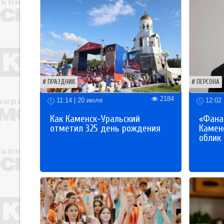
ПРАЗДНИК
ПЕРСОНА
2184
11:14 | 20 июля
12:02 
Как Каменск-Уральский
«Фана
отметил 325 день рождения
Каменс
облик