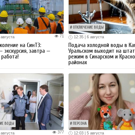
ОТКЛЮЧЕНИЕ ВОДЫ
71
 августа
12:35 | 6 августа
коление на СинТЗ:
Подача холодной воды в Ка
— экскурсия, завтра —
Уральском выходит на шта
работа!
режим в Синарском и Красн
районах
ИЕ ВОДЫ
ПЕРСОНА
377
 августа
12:03 | 5 августа