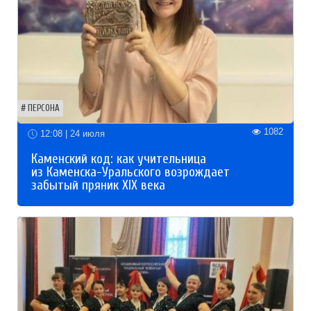
ПЕРСОНА
1082
12:08 | 24 июля
Каменский код: как учительница
из Каменска-Уральского возрождает
забытый пряник XIX века