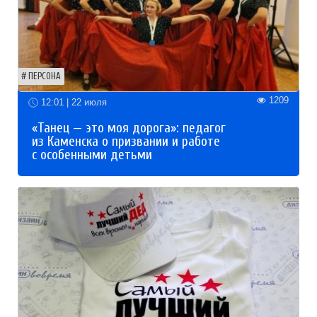
ПЕРСОНА
1209
12:01 | 22 июля
«Танец — это моя дорога»: педагог
из Каменска о призвании и работе
с особенными детьми