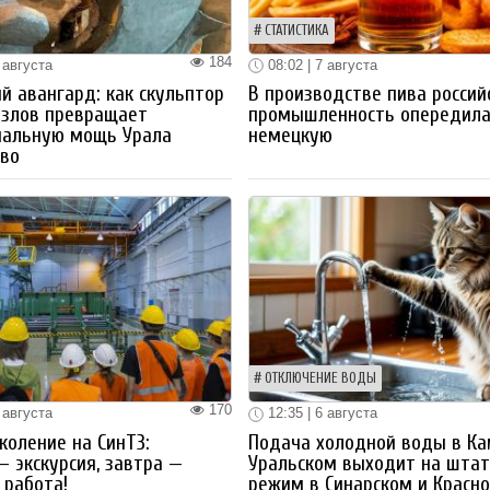
СТАТИСТИКА
184
 августа
08:02 | 7 августа
й авангард: как скульптор
В производстве пива россий
озлов превращает
промышленность опередил
иальную мощь Урала
немецкую
тво
ОТКЛЮЧЕНИЕ ВОДЫ
170
 августа
12:35 | 6 августа
коление на СинТЗ:
Подача холодной воды в Ка
— экскурсия, завтра —
Уральском выходит на шта
работа!
режим в Синарском и Красн