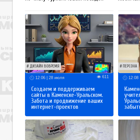
ДИЗАЙН ВОВРЕМЯ
ПЕРСОНА
611
12:06 | 28 июля
12:08 
Создаем и поддерживаем
Каменс
сайты в Каменске-Уральском.
учите
Забота и продвижение ваших
Ураль
интернет-проектов
забыты