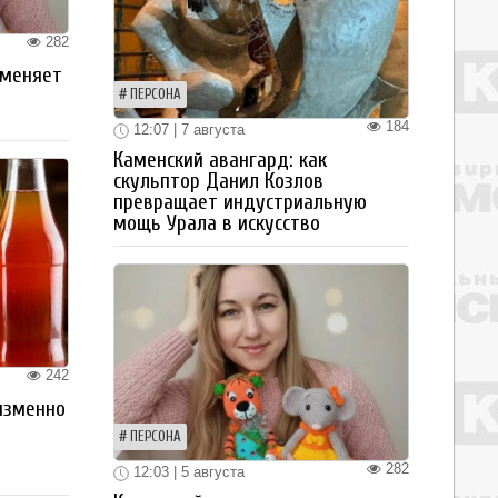
282
 меняет
ПЕРСОНА
184
12:07 | 7 августа
Каменский авангард: как
скульптор Данил Козлов
превращает индустриальную
мощь Урала в искусство
242
изменно
ПЕРСОНА
282
12:03 | 5 августа