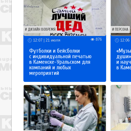
ДИЗАЙН ВОВРЕМЯ
ПЕРСОНА
876
12:07 | 21 июля
12:06 
Футболки и бейсболки
«Музы
с индивидуальной печатью
души»
в Каменске-Уральском для
и науч
компаний и любых
в Кам
мероприятий