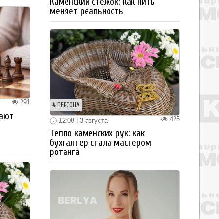
Каменский стежок: как нить
меняет реальность
291
ПЕРСОНА
рают
425
12:08 | 3 августа
Тепло каменских рук: как
бухгалтер стала мастером
ротанга