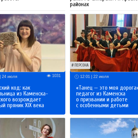
районах
ПЕРСОНА
1031
| 24 июля
12:01 | 22 июля
кий код: как
«Танец — это моя дорога»
льница из Каменска-
педагог из Каменска
ского возрождает
о призвании и работе
й пряник XIX века
с особенными детьми