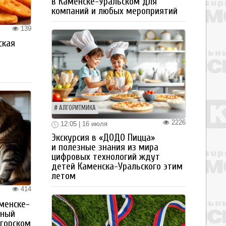
в Каменске-Уральском для
компаний и любых мероприятий
139
ская
а
АЛГОРИТМИКА
2226
12:05 | 16 июля
Экскурсия в «ДОДО Пицца»
и полезные знания из мира
цифровых технологий ждут
детей Каменска-Уральского этим
летом
414
менске-
тный
огорском