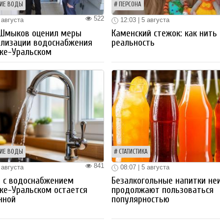
ИЕ ВОДЫ
ПЕРСОНА
522
 августа
12:03 | 5 августа
 Шмыков оценил меры
Каменский стежок: как нить
ализации водоснабжения
реальность
ке-Уральском
ИЕ ВОДЫ
СТАТИСТИКА
841
 августа
08:07 | 5 августа
 с водоснабжением
Безалкогольные напитки не
ке-Уральском остается
продолжают пользоваться
нной
популярностью