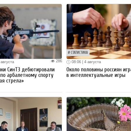
СТАТИСТИКА
286
 августа
08:06 | 4 августа
ики СинТЗ дебютировали
Около половины россиян иг
 по арбалетному спорту
в интеллектуальные игры
ая стрела»