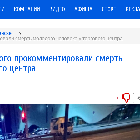
ТИ
КОМПАНИИ
ВИДЕО
АФИША
СПОРТ
РЕКЛ
енске
вали смерть молодого человека у торгового центра
ого прокомментировали смерть
го центра
-
11