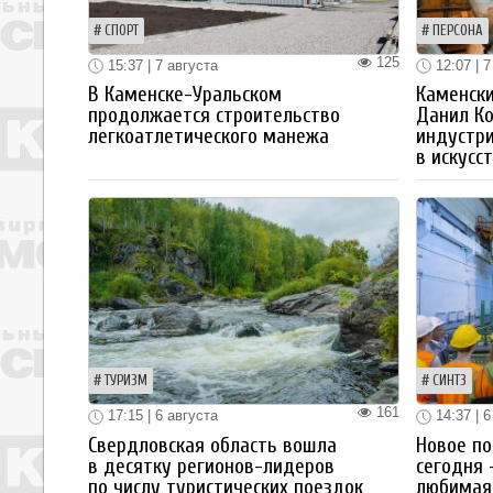
СПОРТ
ПЕРСОНА
125
15:37 | 7 августа
12:07 | 7
В Каменске-Уральском
Каменски
продолжается строительство
Данил К
легкоатлетического манежа
индустр
в искусс
ТУРИЗМ
СИНТЗ
161
17:15 | 6 августа
14:37 | 6
Свердловская область вошла
Новое по
в десятку регионов-лидеров
сегодня 
по числу туристических поездок
любимая 