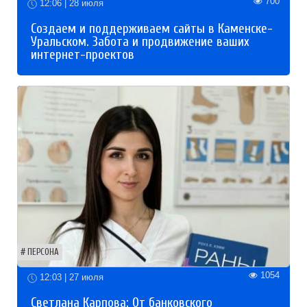
700
12:06 | 28 июля
Создаем и поддерживаем сайты в Каменске-
Уральском. Забота и продвижение ваших
интернет-проектов
ПЕРСОНА
1054
12:03 | 27 июля
Светлана Карпова: От банковского