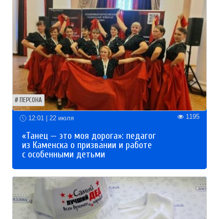
ПЕРСОНА
1195
12:01 | 22 июля
«Танец — это моя дорога»: педагог
из Каменска о призвании и работе
с особенными детьми