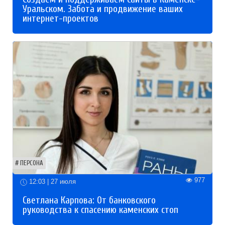
Уральском. Забота и продвижение ваших
интернет-проектов
ПЕРСОНА
977
12:03 | 27 июля
Светлана Карпова: От банковского
руководства к спасению каменских стоп