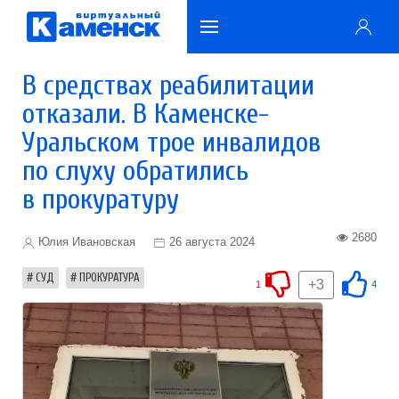
В средствах реабилитации
отказали. В Каменске-
Уральском трое инвалидов
по слуху обратились
в прокуратуру
2680
Юлия Ивановская
26 августа 2024
СУД
ПРОКУРАТУРА
+3
1
4