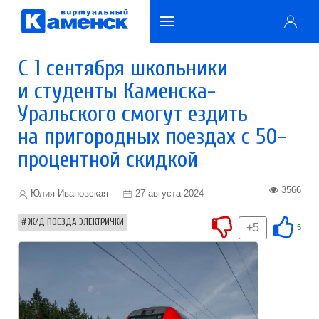
С 1 сентября школьники
и студенты Каменска-
Уральского смогут ездить
на пригородных поездах с 50-
процентной скидкой
3566
Юлия Ивановская
27 августа 2024
Ж/Д ПОЕЗДА ЭЛЕКТРИЧКИ
+5
5