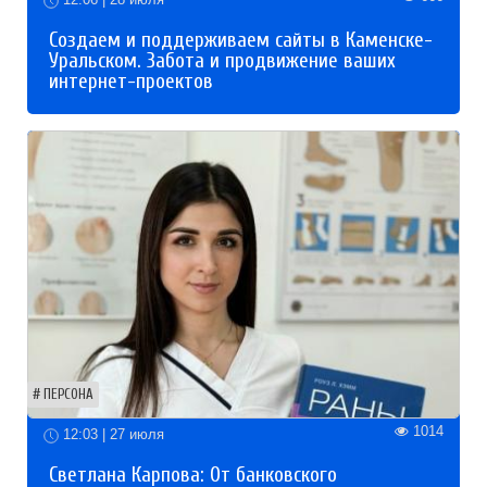
Создаем и поддерживаем сайты в Каменске-
Уральском. Забота и продвижение ваших
интернет-проектов
ПЕРСОНА
1014
12:03 | 27 июля
Светлана Карпова: От банковского