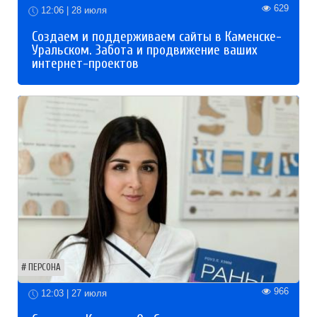
629
12:06 | 28 июля
Создаем и поддерживаем сайты в Каменске-
Уральском. Забота и продвижение ваших
интернет-проектов
ПЕРСОНА
966
12:03 | 27 июля