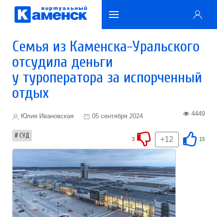
Семья из Каменска-Уральского
отсудила деньги
у туроператора за испорченный
отдых
4449
Юлия Ивановская
05 сентября 2024
СУД
+12
3
15