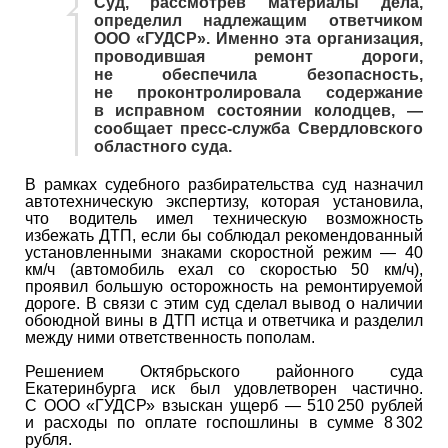
Суд, рассмотрев материалы дела,
определил надлежащим ответчиком
ООО «ГУДСР». Именно эта организация,
проводившая ремонт дороги,
не обеспечила безопасность,
не проконтролировала содержание
в исправном состоянии колодцев, —
сообщает пресс-служба Свердловского
областного суда.
В рамках судебного разбирательства суд назначил
автотехническую экспертизу, которая установила,
что водитель имел техническую возможность
избежать ДТП, если бы соблюдал рекомендованный
установленными знаками скоростной режим — 40
км/ч (автомобиль ехал со скоростью 50 км/ч),
проявил большую осторожность на ремонтируемой
дороге. В связи с этим суд сделал вывод о наличии
обоюдной вины в ДТП истца и ответчика и разделил
между ними ответственность пополам.
Решением Октябрьского районного суда
Екатеринбурга иск был удовлетворен частично.
С ООО «ГУДСР» взыскан ущерб — 510 250 рублей
и расходы по оплате госпошлины в сумме 8 302
рубля.