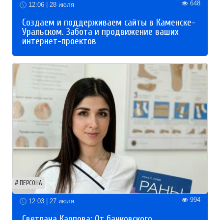
648
12:06 | 28 июля
Создаем и поддерживаем сайты в Каменске-
Уральском. Забота и продвижение ваших
интернет-проектов
ПЕРСОНА
994
12:03 | 27 июля
Светлана Карпова: От банковского