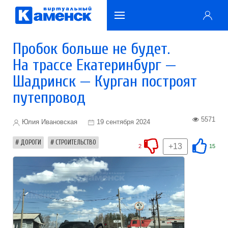
Пробок больше не будет.
На трассе Екатеринбург —
Шадринск — Курган построят
путепровод
5571
Юлия Ивановская
19 сентября 2024
ДОРОГИ
СТРОИТЕЛЬСТВО
+13
2
15