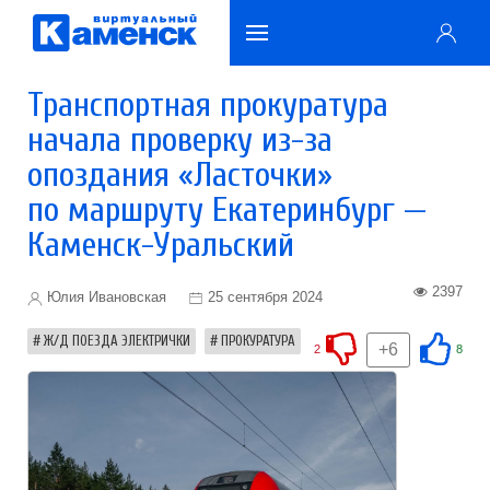
Транспортная прокуратура
начала проверку из-за
опоздания «Ласточки»
по маршруту Екатеринбург —
Каменск-Уральский
2397
Юлия Ивановская
25 сентября 2024
Ж/Д ПОЕЗДА ЭЛЕКТРИЧКИ
ПРОКУРАТУРА
+6
2
8