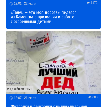
1172
12:01 | 22 июля
«Танец — это моя дорога»: педагог
из Каменска о призвании и работе
с особенными детьми
ДИЗАЙН ВОВРЕМЯ
883
12:07 | 21 июля
Футболки и бейсболки с индивидуальной