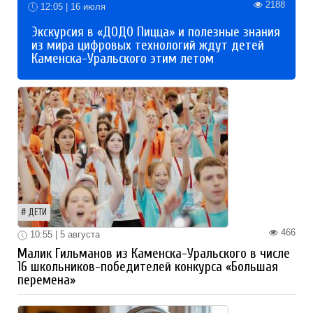
2188
12:05 | 16 июля
Экскурсия в «ДОДО Пицца» и полезные знания
из мира цифровых технологий ждут детей
Каменска-Уральского этим летом
ДЕТИ
466
10:55 | 5 августа
Малик Гильманов из Каменска-Уральского в числе
16 школьников-победителей конкурса «Большая
перемена»