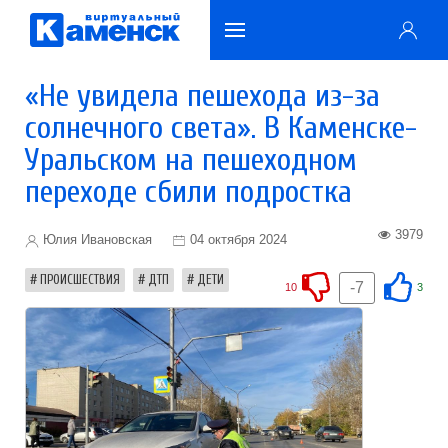
«Не увидела пешехода из-за
солнечного света». В Каменске-
Уральском на пешеходном
переходе сбили подростка
3979
Юлия Ивановская
04 октября 2024
ПРОИСШЕСТВИЯ
ДТП
ДЕТИ
-7
10
3