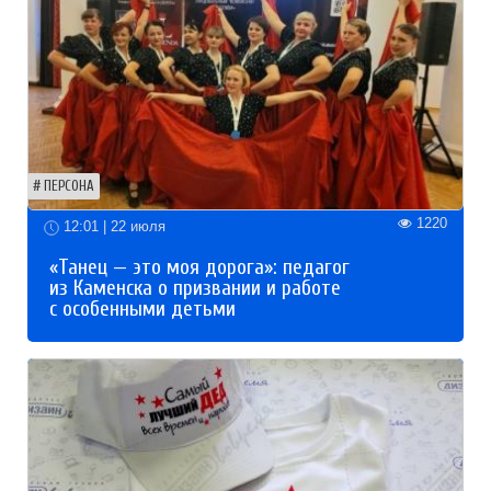
ПЕРСОНА
1220
12:01 | 22 июля
«Танец — это моя дорога»: педагог
из Каменска о призвании и работе
с особенными детьми