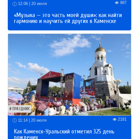
987
12:06 | 20 июля
«Музыка — это часть моей души»: как найти
гармонию и научить ей других в Каменске
ПРАЗДНИК
2181
11:14 | 20 июля
Как Каменск-Уральский отметил 325 день
рождения