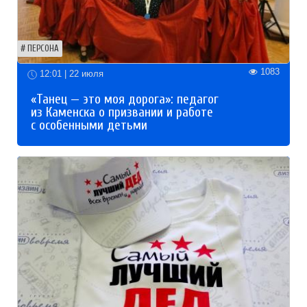
ПЕРСОНА
1083
12:01 | 22 июля
«Танец — это моя дорога»: педагог
из Каменска о призвании и работе
с особенными детьми