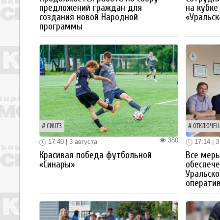
предложений граждан для
на кубке
создания новой Народной
«Уральск
программы
СИНТЗ
ОТКЛЮЧЕН
350
17:40 | 3 августа
17:14 | 3
Красивая победа футбольной
Все мер
«Синары»
обеспече
Уральско
операти