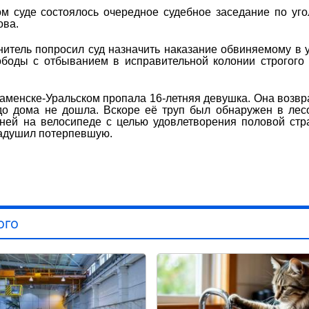
ом суде состоялось очередное судебное заседание по уг
ова.
итель попросил суд назначить наказание обвиняемому в 
ободы с отбыванием в исправительной колонии строгого
Каменске-Уральском пропала 16-летняя девушка. Она возв
 до дома не дошла. Вскоре её труп был обнаружен в лес
ей на велосипеде с целью удовлетворения половой стра
задушил потерпевшую.
ого