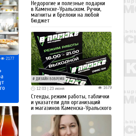
Недорогие и полезные подарки
в Каменске-Уральском. Ручки,
магниты и брелоки на любой
бюджет
2177
»
ра
ДИЗАЙН ВОВРЕМЯ
ут
го
1679
12:03 | 23 июня
Стенды, режим работы, таблички
и указатели для организаций
и магазинов Каменска-Уральского