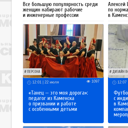
Все большую популярность среди
Алексей
женщин набирают рабочие
по норм
и инженерные профессии
в Каменс
ПЕРСОНА
ДИЗАЙН В
1097
12:01 | 22 июля
12:07 
«Танец — это моя дорога»:
Футбо
педагог из Каменска
с инд
о призвании и работе
в Кам
с особенными детьми
компа
мероп