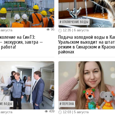
ОТКЛЮЧЕНИЕ ВОДЫ
96
 августа
12:35 | 6 августа
коление на СинТЗ:
Подача холодной воды в Ка
— экскурсия, завтра —
Уральском выходит на шта
работа!
режим в Синарском и Красн
районах
ИЕ ВОДЫ
ПЕРСОНА
409
 августа
12:03 | 5 августа