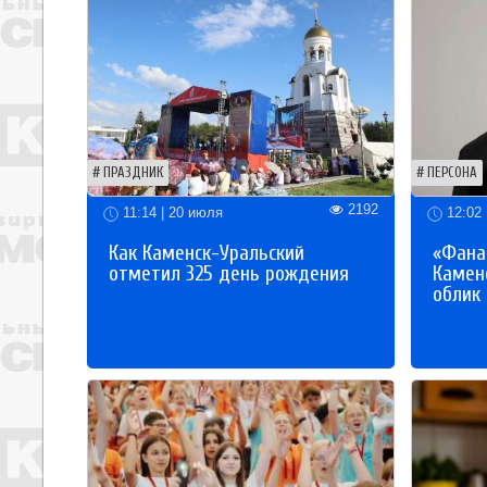
ПРАЗДНИК
ПЕРСОНА
2192
11:14 | 20 июля
12:02 
Как Каменск-Уральский
«Фана
отметил 325 день рождения
Каменс
облик