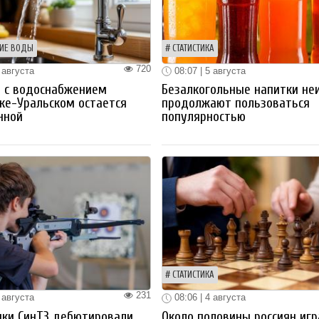
ИЕ ВОДЫ
СТАТИСТИКА
720
 августа
08:07 | 5 августа
 с водоснабжением
Безалкогольные напитки не
ке-Уральском остается
продолжают пользоваться
нной
популярностью
СТАТИСТИКА
231
 августа
08:06 | 4 августа
ики СинТЗ дебютировали
Около половины россиян иг