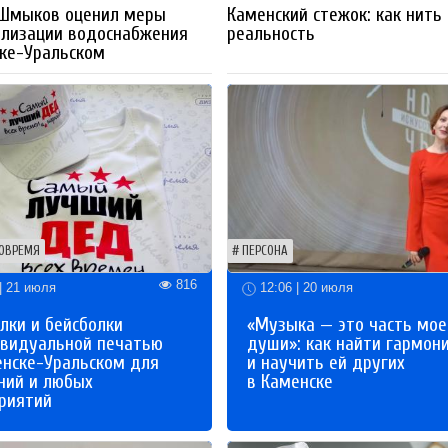
 Шмыков оценил меры
Каменский стежок: как нить
ализации водоснабжения
реальность
ке-Уральском
ОВРЕМЯ
ПЕРСОНА
816
| 21 июля
12:06 | 20 июля
лки и бейсболки
«Музыка — это часть мое
ивидуальной печатью
души»: как найти гармон
енске-Уральском для
и научить ей других
ний и любых
в Каменске
риятий