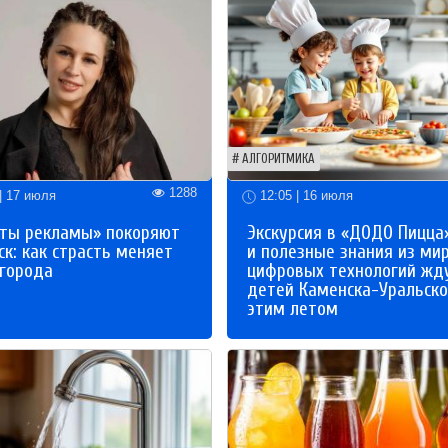
АЛГОРИТМИКА
1288
| 17 июля
12:05 | 16 июля
ты рекламы» покоряют
Экскурсия в «ДОДО Пицца
к: как страсть меняет
и полезные знания из ми
 города
цифровых технологий жд
детей Каменска-Уральско
этим летом