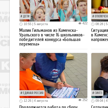
ДЕТИ
ОТКЛЮЧЕН
422
10:55 | 5 августа
08:28 | 5
Малик Гильманов из Каменска-
Ситуация
Уральского в числе 16 школьников-
в Каменс
победителей конкурса «Большая
напряже
перемена»
ЕДИНАЯ РОССИЯ
СИНТЗ
252
12:26 | 4 августа
09:04 | 4
Продолжается работа по сбору
Сотрудн