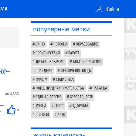
АМА
Войти
популярные метки
СИНТЗ
ПЕРСОНА
ОБРАЗОВАНИЕ
ПРОИСШЕСТВИЯ
РАБОТА
ДИЗАЙН ВОВРЕМЯ
БЛАГОУСТРОЙСТВО
ке-
ПРАЗДНИК
ОТКЛЮЧЕНИЕ ВОДЫ
ТУРИЗМ
СТАТИСТИКА
ФОНД ПРЕДПРИНИМАТЕЛЬСТВА
НАГРАДА
4836
ЕДИНАЯ РОССИЯ
БЕЗОПАСНОСТЬ
МУЗЕЙ
СПОРТ
ЗДОРОВЬЕ
1
9
ВЫБОРЫ
АВТО
жизнь каменска-