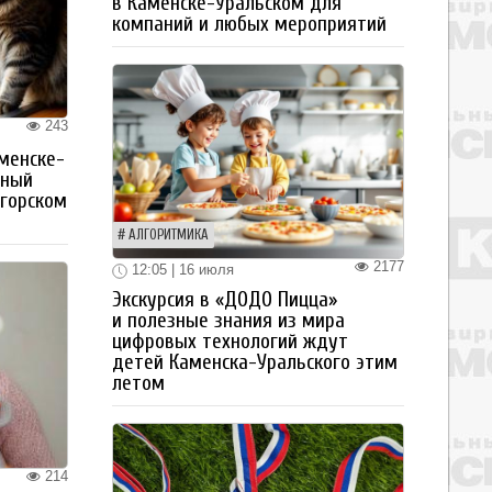
в Каменске-Уральском для
компаний и любых мероприятий
243
менске-
тный
огорском
АЛГОРИТМИКА
2177
12:05 | 16 июля
Экскурсия в «ДОДО Пицца»
и полезные знания из мира
цифровых технологий ждут
детей Каменска-Уральского этим
летом
214