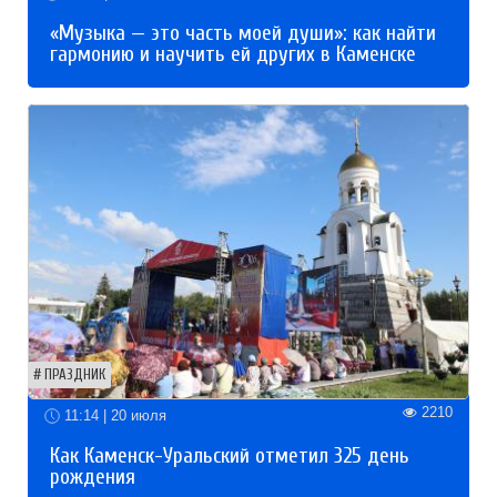
«Музыка — это часть моей души»: как найти
гармонию и научить ей других в Каменске
ПРАЗДНИК
2210
11:14 | 20 июля
Как Каменск-Уральский отметил 325 день
рождения