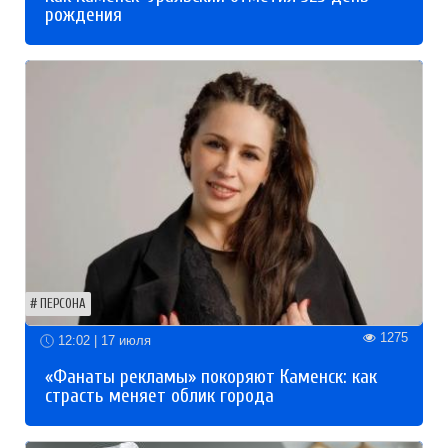
рождения
ПЕРСОНА
1275
12:02 | 17 июля
«Фанаты рекламы» покоряют Каменск: как
страсть меняет облик города