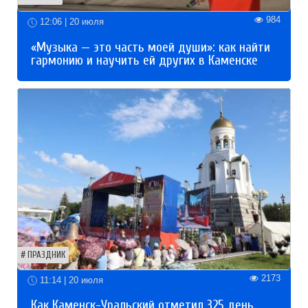
984
12:06 | 20 июля
«Музыка — это часть моей души»: как найти
гармонию и научить ей других в Каменске
ПРАЗДНИК
2173
11:14 | 20 июля
Как Каменск-Уральский отметил 325 день