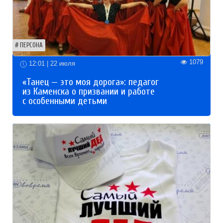
ПЕРСОНА
1079
12:01 | 22 июля
«Танец — это моя дорога»: педагог
из Каменска о призвании и работе
с особенными детьми