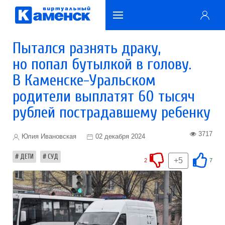
Пытался разнять драку,
но попал бутылкой в голову.
В Каменске-Уральском
родители выплатят 60 тысяч
рублей пострадавшему ребенку
3717
Юлия Ивановская
02 декабря 2024
ДЕТИ
СУД
+5
2
7