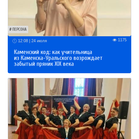
ПЕРСОНА
1175
12:08 | 24 июля
Каменский код: как учительница
из Каменска-Уральского возрождает
забытый пряник XIX века