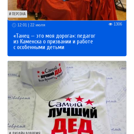
ПЕРСОНА
1306
12:01 | 22 июля
«Танец — это моя дорога»: педагог
из Каменска о призвании и работе
с особенными детьми
ДИЗАЙН ВОВРЕМЯ