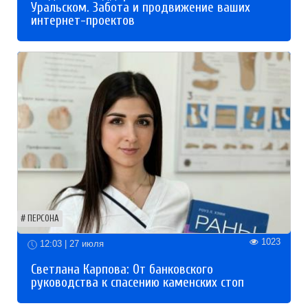
Уральском. Забота и продвижение ваших
интернет-проектов
ПЕРСОНА
1023
12:03 | 27 июля
Светлана Карпова: От банковского
руководства к спасению каменских стоп