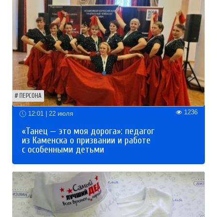
ПЕРСОНА
1236
12:01 | 22 июля
«Танец — это моя дорога»: педагог
из Каменска о призвании и работе
с особенными детьми