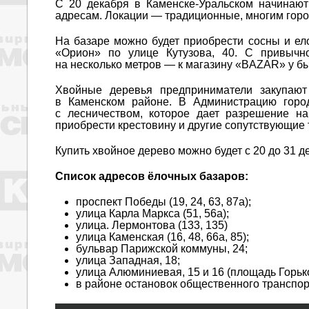
С 20 декабря в Каменске-Уральском начинают
адресам. Локации — традиционные, многим гор
На базаре можно будет приобрести сосны и ел
«Орион» по улице Кутузова, 40. С привычн
на несколько метров — к магазину «BAZAR» у 
Хвойные деревья предприниматели закупают 
в Каменском районе. В Администрацию город
с лесничеством, которое дает разрешение н
приобрести крестовину и другие сопутствующие 
Купить хвойное дерево можно будет с 20 до 31 де
Список адресов ёлочных базаров:
проспект Победы (19, 24, 63, 87а);
улица Карла Маркса (51, 56а);
улица. Лермонтова (133, 135)
улица Каменская (16, 48, 66а, 85);
бульвар Парижской коммуны, 24;
улица Западная, 18;
улица Алюминиевая, 15 и 16 (площадь Горько
в районе остановок общественного транспо