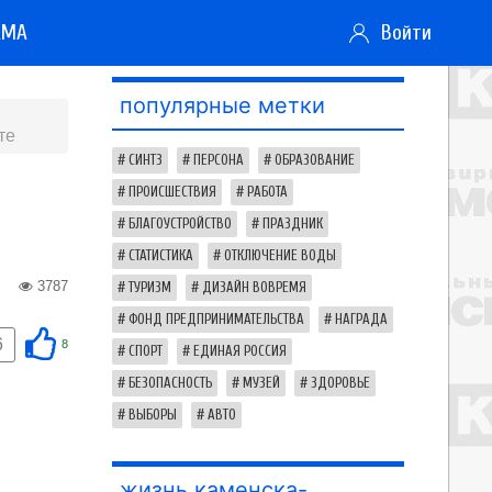
АМА
Войти
популярные метки
те
СИНТЗ
ПЕРСОНА
ОБРАЗОВАНИЕ
ПРОИСШЕСТВИЯ
РАБОТА
БЛАГОУСТРОЙСТВО
ПРАЗДНИК
СТАТИСТИКА
ОТКЛЮЧЕНИЕ ВОДЫ
3787
ТУРИЗМ
ДИЗАЙН ВОВРЕМЯ
ФОНД ПРЕДПРИНИМАТЕЛЬСТВА
НАГРАДА
6
8
СПОРТ
ЕДИНАЯ РОССИЯ
БЕЗОПАСНОСТЬ
МУЗЕЙ
ЗДОРОВЬЕ
ВЫБОРЫ
АВТО
жизнь каменска-