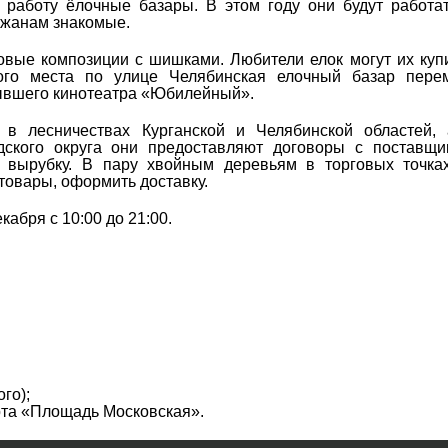
 работу ёлочные базары. В этом году они будут работа
ожанам знакомые.
овые композиции с шишками. Любители елок могут их куп
ого места по улице Челябинская елочный базар перем
бывшего кинотеатра «Юбилейный».
в лесничествах Курганской и Челябинской областей, 
ского округа они предоставляют договоры с поставщи
а вырубку. В пару хвойным деревьям в торговых точка
товары, оформить доставку.
кабря с 10:00 до 21:00.
го);
рта «Площадь Московская».