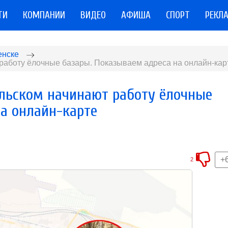
ТИ
КОМПАНИИ
ВИДЕО
АФИША
СПОРТ
РЕКЛ
енске
 работу ёлочные базары. Показываем адреса на онлайн-кар
альском начинают работу ёлочные
на онлайн-карте
+
2