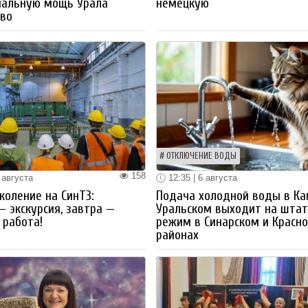
иальную мощь Урала
немецкую
тво
ОТКЛЮЧЕНИЕ ВОДЫ
158
 августа
12:35 | 6 августа
коление на СинТЗ:
Подача холодной воды в Ка
— экскурсия, завтра —
Уральском выходит на шта
работа!
режим в Синарском и Красн
районах