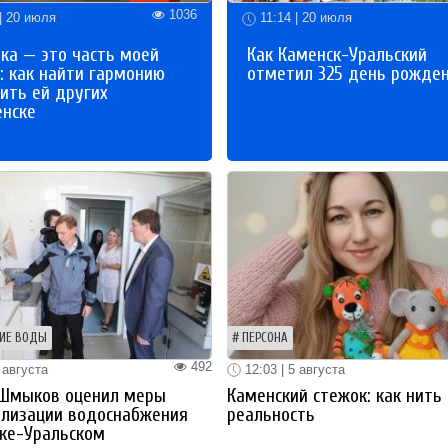
1036
| 20 июля
11:14 | 20 июля
ка — это часть моей
Как Каменск-Уральский
: как найти гармонию
отметил 325 день рожде
ить ей других
енске
ИЕ ВОДЫ
ПЕРСОНА
492
 августа
12:03 | 5 августа
 Шмыков оценил меры
Каменский стежок: как нить
ализации водоснабжения
реальность
ке-Уральском