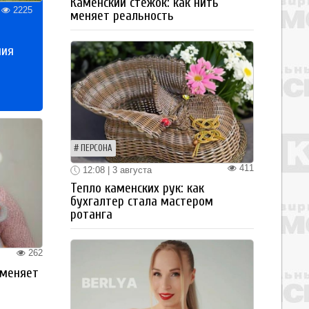
Каменский стежок: как нить
2225
меняет реальность
ния
ПЕРСОНА
411
12:08 | 3 августа
Тепло каменских рук: как
бухгалтер стала мастером
ротанга
262
 меняет