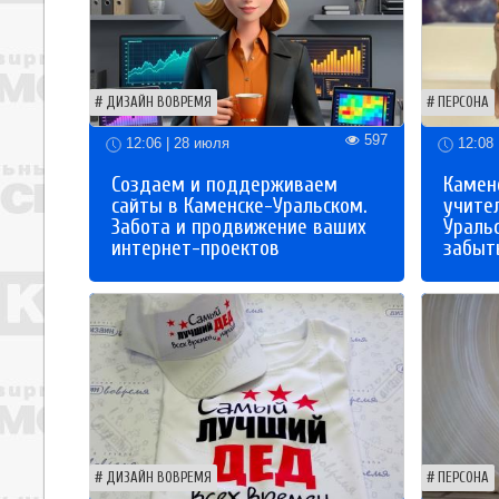
ДИЗАЙН ВОВРЕМЯ
ПЕРСОНА
597
12:06 | 28 июля
12:08 
Создаем и поддерживаем
Каменс
сайты в Каменске-Уральском.
учите
Забота и продвижение ваших
Ураль
интернет-проектов
забыты
ДИЗАЙН ВОВРЕМЯ
ПЕРСОНА