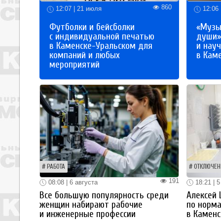
860
12:07 | 21 июля
12:06 
Футболки и бейсболки
«Музы
с индивидуальной печатью
души»
в Каменске-Уральском для
и науч
компаний и любых
в Кам
мероприятий
РАБОТА
ОТКЛЮЧЕН
191
08:08 | 6 августа
18:21 | 5
Все большую популярность среди
Алексей
женщин набирают рабочие
по норм
и инженерные профессии
в Каменс