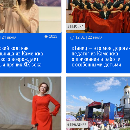
ПЕРСОНА
1013
| 24 июля
12:01 | 22 июля
кий код: как
«Танец — это моя дорога»
льница из Каменска-
педагог из Каменска
ского возрождает
о призвании и работе
й пряник XIX века
с особенными детьми
ПРАЗДНИК