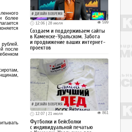
вленного
ДИЗАЙН ВОВРЕМЯ
и более
599
агается
12:06 | 28 июля
лоняется
Создаем и поддерживаем сайты
в Каменске-Уральском. Забота
и продвижение ваших интернет-
 рублей.
проектов
ей после
ебенком
сиротам,
нщинам,
ДИЗАЙН ВОВРЕМЯ
861
12:07 | 21 июля
Футболки и бейсболки
итывать
с индивидуальной печатью