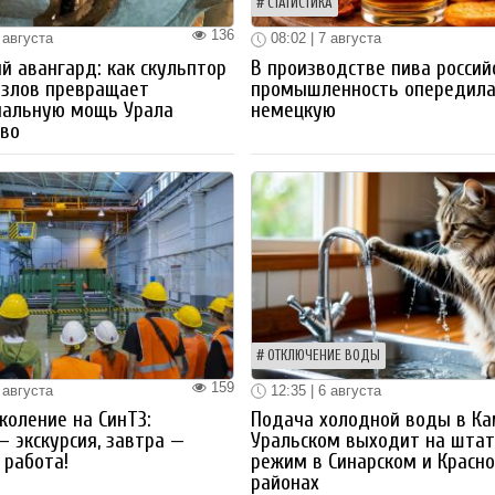
СТАТИСТИКА
136
 августа
08:02 | 7 августа
й авангард: как скульптор
В производстве пива россий
озлов превращает
промышленность опередил
иальную мощь Урала
немецкую
тво
ОТКЛЮЧЕНИЕ ВОДЫ
159
 августа
12:35 | 6 августа
коление на СинТЗ:
Подача холодной воды в Ка
— экскурсия, завтра —
Уральском выходит на шта
работа!
режим в Синарском и Красн
районах