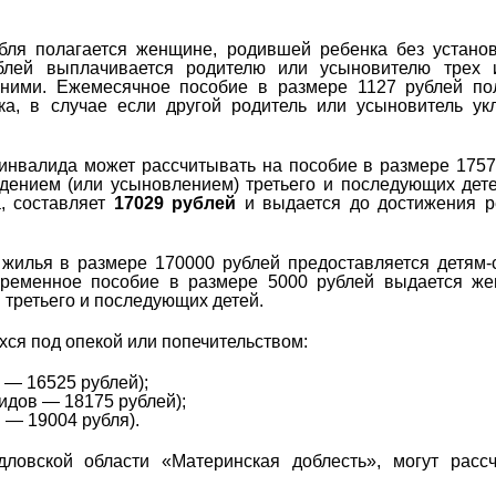
бля полагается женщине, родившей ребенка без устано
блей выплачивается родителю или усыновителю трех 
ними. Ежемесячное пособие в размере 1127 рублей пол
а, в случае если другой родитель или усыновитель ук
инвалида может рассчитывать на пособие в размере 1757
дением (или усыновлением) третьего и последующих дет
а, составляет
17029 рублей
и выдается до достижения р
илья в размере 170000 рублей предоставляется детям-
временное пособие в размере 5000 рублей выдается же
 третьего и последующих детей.
ся под опекой или попечительством:
в — 16525 рублей);
лидов — 18175 рублей);
в — 19004 рубля).
ловской области «Материнская доблесть», могут рассч