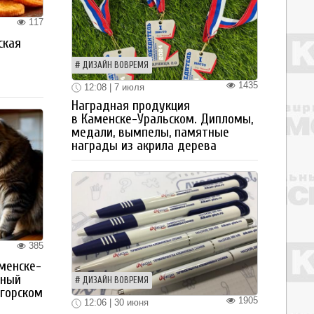
117
ская
а
ДИЗАЙН ВОВРЕМЯ
1435
12:08 | 7 июля
Наградная продукция
в Каменске-Уральском. Дипломы,
медали, вымпелы, памятные
награды из акрила дерева
385
менске-
тный
ДИЗАЙН ВОВРЕМЯ
огорском
1905
12:06 | 30 июня