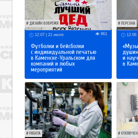
ДИЗАЙН ВОВРЕМЯ
ПЕРСОНА
861
12:07 | 21 июля
12:06 
Футболки и бейсболки
«Музы
с индивидуальной печатью
души»
в Каменске-Уральском для
и науч
компаний и любых
в Кам
мероприятий
РАБОТА
ОТКЛЮЧЕН