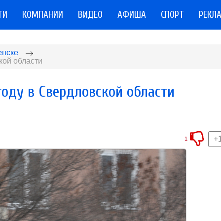
ТИ
КОМПАНИИ
ВИДЕО
АФИША
СПОРТ
РЕКЛ
енске
кой области
году в Свердловской области
+
1