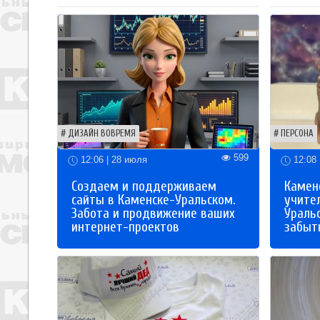
ДИЗАЙН ВОВРЕМЯ
ПЕРСОНА
599
12:06 | 28 июля
12:08 
Создаем и поддерживаем
Каменс
сайты в Каменске-Уральском.
учите
Забота и продвижение ваших
Ураль
интернет-проектов
забыты