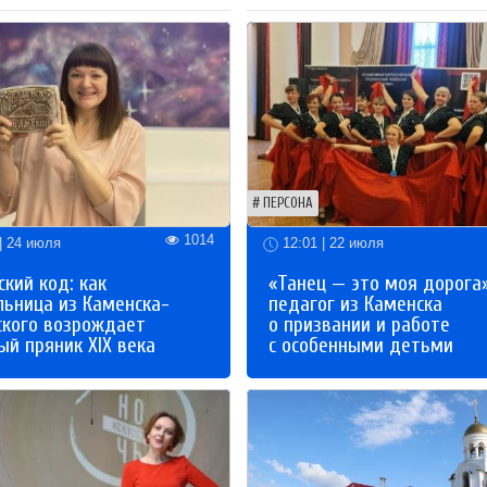
ПЕРСОНА
1014
| 24 июля
12:01 | 22 июля
кий код: как
«Танец — это моя дорога»
льница из Каменска-
педагог из Каменска
ского возрождает
о призвании и работе
й пряник XIX века
с особенными детьми