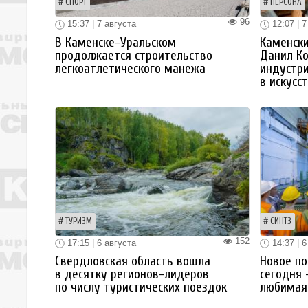
СПОРТ
ПЕРСОНА
96
15:37 | 7 августа
12:07 | 7
В Каменске-Уральском
Каменски
продолжается строительство
Данил К
легкоатлетического манежа
индустр
в искусс
ТУРИЗМ
СИНТЗ
152
17:15 | 6 августа
14:37 | 6
Свердловская область вошла
Новое по
в десятку регионов-лидеров
сегодня 
по числу туристических поездок
любимая 