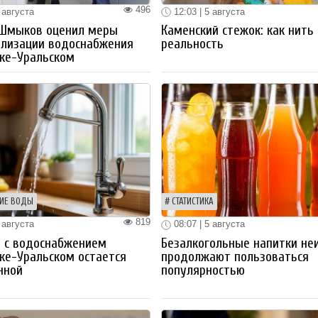
496
 августа
12:03 | 5 августа
 Шмыков оценил меры
Каменский стежок: как нить
ализации водоснабжения
реальность
ке-Уральском
ИЕ ВОДЫ
СТАТИСТИКА
819
 августа
08:07 | 5 августа
 с водоснабжением
Безалкогольные напитки не
ке-Уральском остается
продолжают пользоваться
нной
популярностью