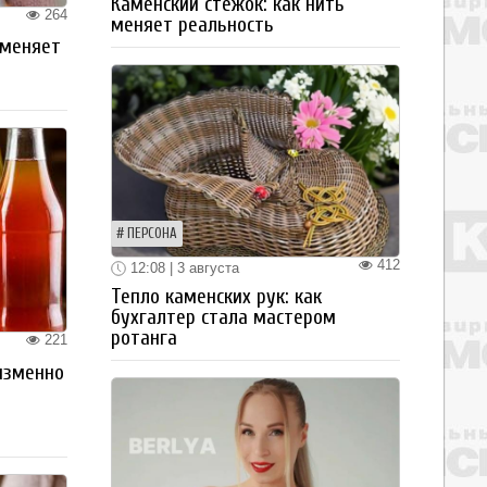
Каменский стежок: как нить
264
меняет реальность
 меняет
ПЕРСОНА
412
12:08 | 3 августа
Тепло каменских рук: как
бухгалтер стала мастером
ротанга
221
изменно