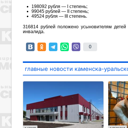
198092 рубля — I степень;
99045 рублей — II степень;
49524 рубля — III степень.
316814 рублей положено усыновителям детей 
инвалида.
0
главные новости каменска-уральск