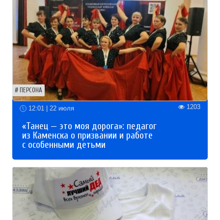
ПЕРСОНА
1203
12:01 | 22 июля
«Танец — это моя дорога»: педагог
из Каменска о призвании и работе
с особенными детьми