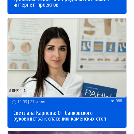
интернет-проектов
ПЕРСОНА
988
12:03 | 27 июля
Светлана Карпова: От банковского
руководства к спасению каменских стоп