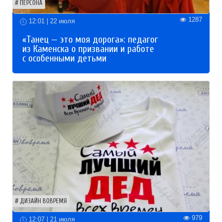
ПЕРСОНА
1287
12:01 | 22 июля
«Танец — это моя дорога»: педагог
из Каменска о призвании и работе
с особенными детьми
ДИЗАЙН ВОВРЕМЯ
979
12:07 | 21 июля