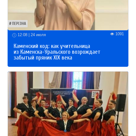
ПЕРСОНА
1091
12:08 | 24 июля
Каменский код: как учительница
из Каменска-Уральского возрождает
забытый пряник XIX века