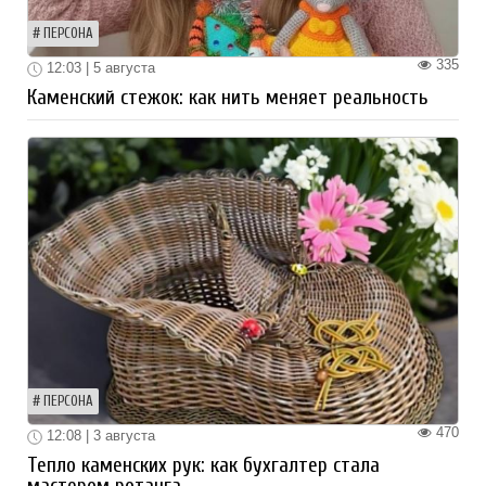
ПЕРСОНА
335
12:03 | 5 августа
Каменский стежок: как нить меняет реальность
ПЕРСОНА
470
12:08 | 3 августа
Тепло каменских рук: как бухгалтер стала
мастером ротанга