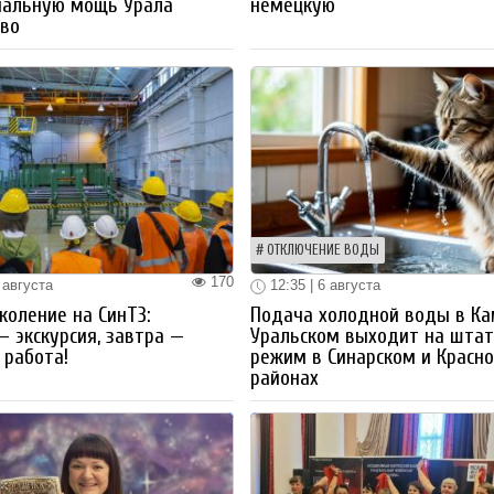
иальную мощь Урала
немецкую
тво
ОТКЛЮЧЕНИЕ ВОДЫ
170
 августа
12:35 | 6 августа
коление на СинТЗ:
Подача холодной воды в Ка
— экскурсия, завтра —
Уральском выходит на шта
работа!
режим в Синарском и Красн
районах