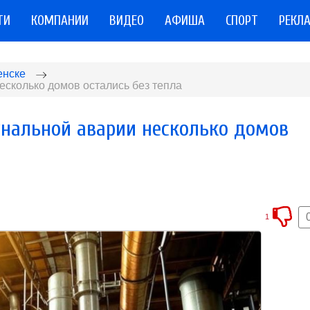
ТИ
КОМПАНИИ
ВИДЕО
АФИША
СПОРТ
РЕКЛ
енске
есколько домов остались без тепла
унальной аварии несколько домов
1