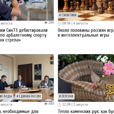
СТАТИСТИКА
286
 августа
08:06 | 4 августа
ики СинТЗ дебютировали
Около половины россиян иг
 по арбалетному спорту
в интеллектуальные игры
ая стрела»
ИЕ ВОДЫ
ЕДИНАЯ РОССИЯ
ПЕРСОНА
849
 августа
12:08 | 3 августа
ы, необходимые для
Тепло каменских рук: как бу