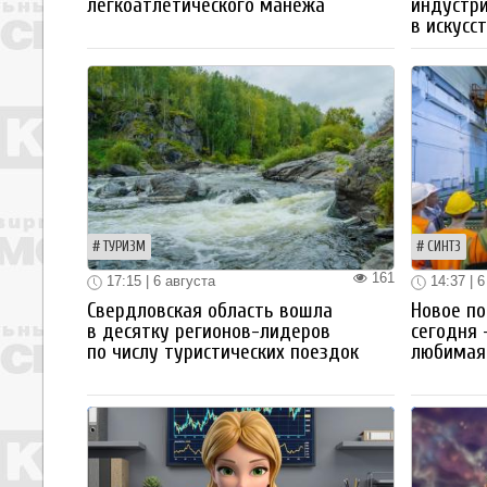
легкоатлетического манежа
индустр
в искусс
ТУРИЗМ
СИНТЗ
161
17:15 | 6 августа
14:37 | 6
Свердловская область вошла
Новое по
в десятку регионов-лидеров
сегодня 
по числу туристических поездок
любимая 