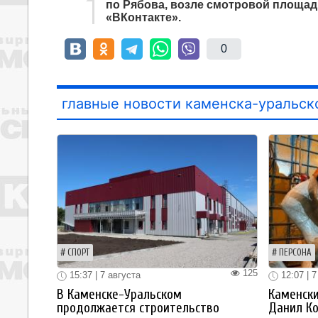
по Рябова, возле смотровой площад
«ВКонтакте».
0
главные новости каменска-уральск
СПОРТ
ПЕРСОНА
125
15:37 | 7 августа
12:07 | 7
В Каменске-Уральском
Каменски
продолжается строительство
Данил К