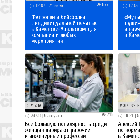
877
12:07 | 21 июля
12:06 
Футболки и бейсболки
«Музы
с индивидуальной печатью
души»
в Каменске-Уральском для
и науч
компаний и любых
в Кам
мероприятий
РАБОТА
ОТКЛЮЧЕН
218
08:08 | 6 августа
18:21 | 5
Все большую популярность среди
Алексей
женщин набирают рабочие
по норм
и инженерные профессии
в Каменс