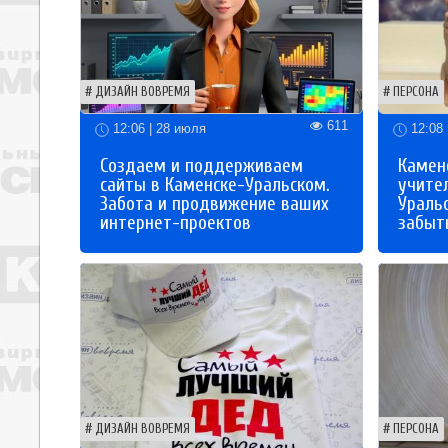
ДИЗАЙН ВОВРЕМЯ
ПЕРСОНА
611
12:06 | 28 июля
12:08 
Создаем и поддерживаем
Каменс
сайты в Каменске-Уральском.
учите
Забота и продвижение ваших
Ураль
интернет-проектов
забыты
ДИЗАЙН ВОВРЕМЯ
ПЕРСОНА