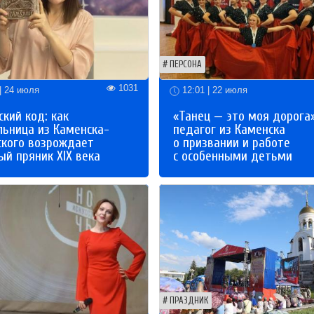
ПЕРСОНА
1031
| 24 июля
12:01 | 22 июля
кий код: как
«Танец — это моя дорога»
льница из Каменска-
педагог из Каменска
ского возрождает
о призвании и работе
й пряник XIX века
с особенными детьми
ПРАЗДНИК