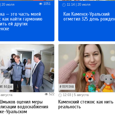
1051
| 20 июля
11:14 | 20 июля
ка — это часть моей
Как Каменск-Уральский
: как найти гармонию
отметил 325 день рожде
ить ей других
енске
ИЕ ВОДЫ
ПЕРСОНА
522
 августа
12:03 | 5 августа
 Шмыков оценил меры
Каменский стежок: как нить
ализации водоснабжения
реальность
ке-Уральском