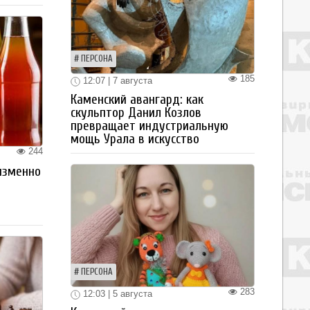
ПЕРСОНА
185
12:07 | 7 августа
Каменский авангард: как
скульптор Данил Козлов
превращает индустриальную
мощь Урала в искусство
244
изменно
ПЕРСОНА
283
12:03 | 5 августа