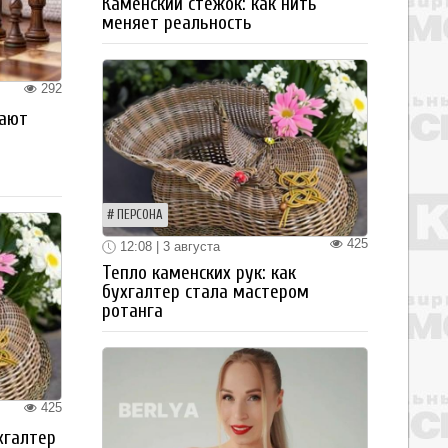
Каменский стежок: как нить
меняет реальность
292
рают
ПЕРСОНА
425
12:08 | 3 августа
Тепло каменских рук: как
бухгалтер стала мастером
ротанга
425
хгалтер