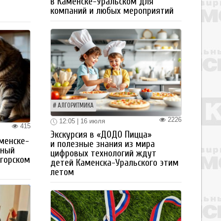
в Каменске-Уральском для
компаний и любых мероприятий
АЛГОРИТМИКА
2226
12:05 | 16 июля
415
Экскурсия в «ДОДО Пицца»
менске-
и полезные знания из мира
тный
цифровых технологий ждут
огорском
детей Каменска-Уральского этим
летом