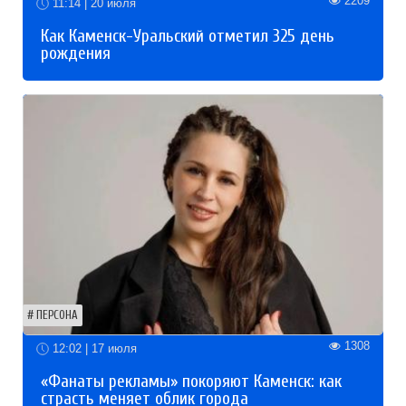
2209
11:14 | 20 июля
Как Каменск-Уральский отметил 325 день
рождения
ПЕРСОНА
1308
12:02 | 17 июля
«Фанаты рекламы» покоряют Каменск: как
страсть меняет облик города