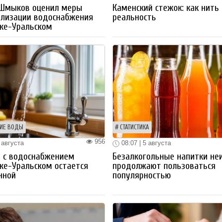
 Шмыков оценил меры
Каменский стежок: как нить
ализации водоснабжения
реальность
ке-Уральском
ИЕ ВОДЫ
СТАТИСТИКА
956
 августа
08:07 | 5 августа
 с водоснабжением
Безалкогольные напитки не
ке-Уральском остается
продолжают пользоваться
нной
популярностью