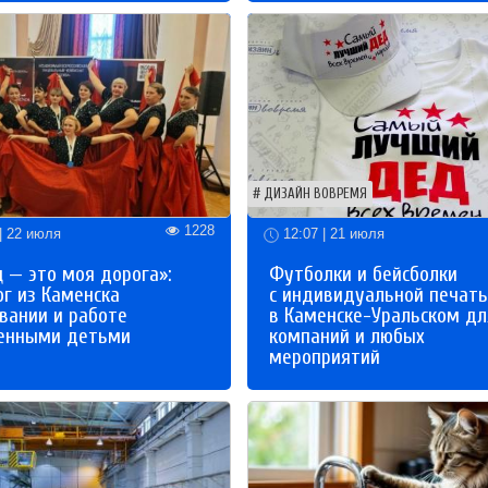
ДИЗАЙН ВОВРЕМЯ
1228
| 22 июля
12:07 | 21 июля
 — это моя дорога»:
Футболки и бейсболки
ог из Каменска
с индивидуальной печат
вании и работе
в Каменске-Уральском дл
бенными детьми
компаний и любых
мероприятий