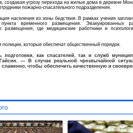
в, создавая угрозу перехода на жилые дома в деревне Мон
отрудники пожарно-спасательного подразделения.
ация населения из зоны бедствия. В рамках учения запла
 пункта временного размещения. Эвакуированных ра
о размещения, где медицинские работники и психологи
и полиции, которые обеспечат общественный порядок.
ь подготовки, как спасателей, так и служб муници
Гайсин. — В случае реальной чрезвычайной ситуа
 слаженно, чтобы обеспечить качественную и своевр
ого