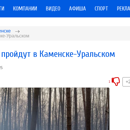
ТИ
КОМПАНИИ
ВИДЕО
АФИША
СПОРТ
РЕКЛ
енске
ске-Уральском
 пройдут в Каменске-Уральском
25
+
1