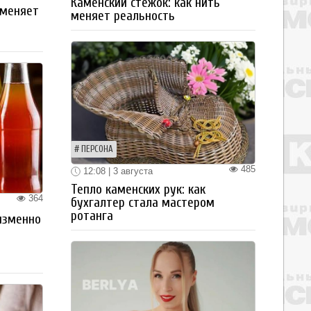
Каменский стежок: как нить
 меняет
меняет реальность
ПЕРСОНА
485
12:08 | 3 августа
Тепло каменских рук: как
364
бухгалтер стала мастером
ротанга
изменно