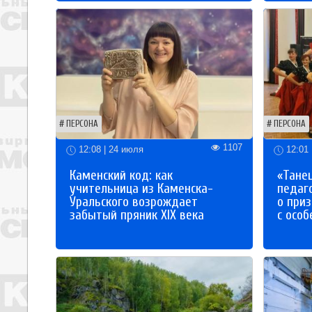
ПЕРСОНА
ПЕРСОНА
1107
12:08 | 24 июля
12:01 
Каменский код: как
«Танец
учительница из Каменска-
педаг
Уральского возрождает
о приз
забытый пряник XIX века
с осо