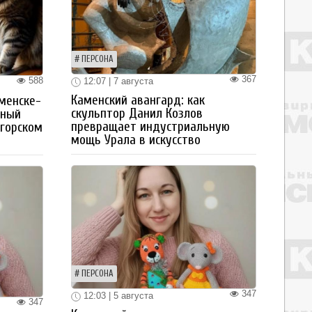
ПЕРСОНА
367
588
12:07 | 7 августа
Каменский авангард: как
менске-
скульптор Данил Козлов
тный
превращает индустриальную
огорском
мощь Урала в искусство
ПЕРСОНА
347
12:03 | 5 августа
347