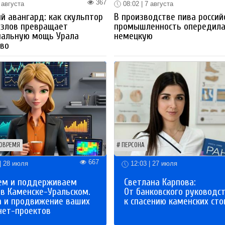
367
 августа
08:02 | 7 августа
й авангард: как скульптор
В производстве пива россий
озлов превращает
промышленность опередил
иальную мощь Урала
немецкую
тво
ОВРЕМЯ
ПЕРСОНА
667
| 28 июля
12:03 | 27 июля
ем и поддерживаем
Светлана Карпова:
 в Каменске-Уральском.
От банковского руководс
а и продвижение ваших
к спасению каменских сто
нет-проектов