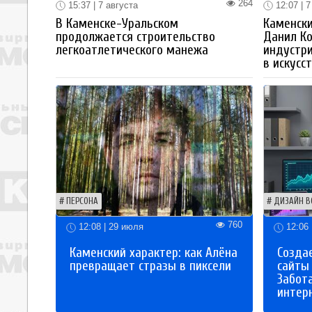
264
15:37 | 7 августа
12:07 | 7
В Каменске-Уральском
Каменски
продолжается строительство
Данил К
легкоатлетического манежа
индустр
в искусс
ПЕРСОНА
ДИЗАЙН В
760
12:08 | 29 июля
12:06 
Каменский характер: как Алёна
Созда
превращает стразы в пиксели
сайты
Забот
интер