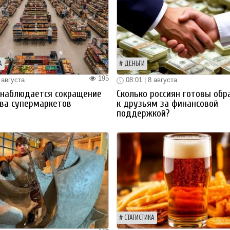
А
ДЕНЬГИ
195
 августа
08:01 | 8 августа
 наблюдается сокращение
Сколько россиян готовы обр
ва супермаркетов
к друзьям за финансовой
поддержкой?
СТАТИСТИКА