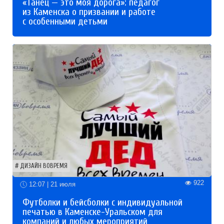
«Танец — это моя дорога»: педагог
из Каменска о призвании и работе
с особенными детьми
ДИЗАЙН ВОВРЕМЯ
922
12:07 | 21 июля
Футболки и бейсболки с индивидуальной
печатью в Каменске-Уральском для
компаний и любых мероприятий