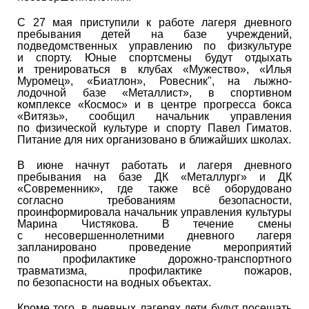
С 27 мая приступили к работе лагеря дневного
пребывания детей на базе учреждений,
подведомственных управлению по физкультуре
и спорту. Юные спортсмены будут отдыхать
и тренироваться в клубах «Мужество», «Илья
Муромец», «Биатлон», Ровесник", на лыжно-
лодочной базе «Металлист», в спортивном
комплексе «Космос» и в центре прогресса бокса
«Витязь», сообщил начальник управления
по физической культуре и спорту Павел Гиматов.
Питание для них организовано в ближайших школах.
В июне начнут работать и лагеря дневного
пребывания на базе ДК «Металлург» и ДК
«Современник», где также всё оборудовано
согласно требованиям безопасности,
проинформировала начальник управления культуры
Марина Чистякова. В течение смены
с несовершеннолетними дневного лагеря
запланировано проведение мероприятий
по профилактике дорожно-транспортного
травматизма, профилактике пожаров,
по безопасности на водных объектах.
Кроме того, в дневных лагерях дети будут посещать