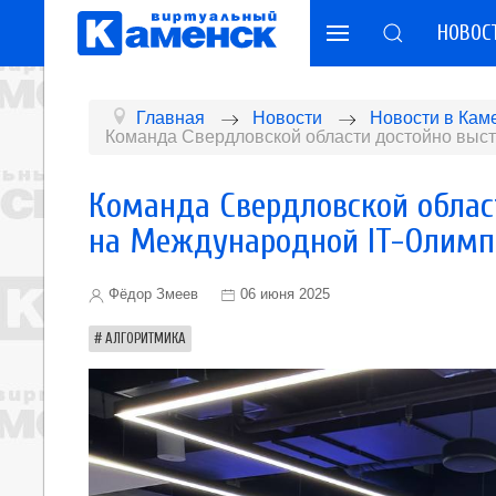
НОВОС
Главная
Новости
Новости в Кам
Команда Свердловской области достойно выс
Команда Свердловской облас
на Международной IT-Олимп
Фёдор Змеев
06 июня 2025
АЛГОРИТМИКА