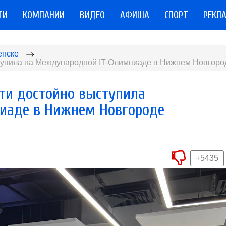
ТИ
КОМПАНИИ
ВИДЕО
АФИША
СПОРТ
РЕКЛ
енске
тупила на Международной IT-Олимпиаде в Нижнем Новгоро
ти достойно выступила
иаде в Нижнем Новгороде
+5435