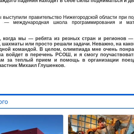
 каждого падения находит в себе силы подниматься и д
выступили правительство Нижегородской области при п
нер — международная школа программирования и мат
, когда мы — ребята из резных стран и регионов —
 шахматы или просто решали задачи. Неважно, на как
дной командой. В целом, олимпиада мне очень понра
а войдет в перечень РСОШ, и я смогу поучаствоват
ам за теплый прием и помощь в организации поез
астник Михаил Глушенков.
ого