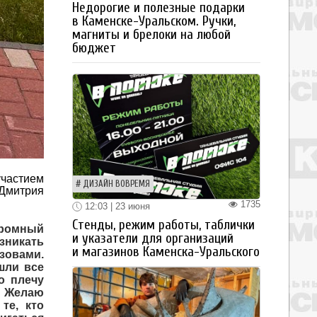
Недорогие и полезные подарки
в Каменске-Уральском. Ручки,
магниты и брелоки на любой
бюджет
частием
ДИЗАЙН ВОВРЕМЯ
Дмитрия
1735
12:03 | 23 июня
Стенды, режим работы, таблички
громный
и указатели для организаций
зникать
и магазинов Каменска-Уральского
зовами.
шли все
о плечу
. Желаю
те, кто