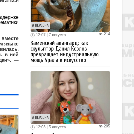
вигаться
оддержке
ематики
ПЕРСОНА
214
12:07 | 7 августа
 вместе
Каменский авангард: как
ом языке
скульптор Данил Козлов
вилась.
превращает индустриальную
ь в ней
мощь Урала в искусство
дки», —
ПЕРСОНА
295
12:03 | 5 августа