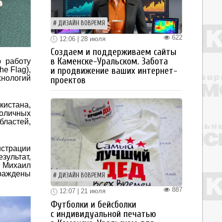
ДИЗАЙН ВОВРЕМЯ
622
12:06 | 28 июля
Создаем и поддерживаем сайты
в Каменске-Уральском. Забота
 работу
e Flag),
и продвижение ваших интернет-
нологий
проектов
кистана,
толичных
бластей,
страции
зультат,
 Михаил
граждены
ДИЗАЙН ВОВРЕМЯ
887
12:07 | 21 июля
Футболки и бейсболки
с индивидуальной печатью