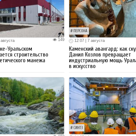
ПЕРСОНА
149
 августа
12:07 | 7 августа
ке-Уральском
Каменский авангард: как ск
ается строительство
Данил Козлов превращает
етического манежа
индустриальную мощь Урал
в искусство
СИНТЗ