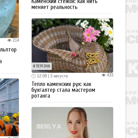
Каменский стежок: как нить
меняет реальность
214
ульптор
а
ПЕРСОНА
433
12:08 | 3 августа
Тепло каменских рук: как
бухгалтер стала мастером
ротанга