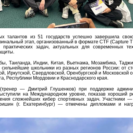
х талантов из 51 государств успешно завершила свою
инальный этап, организованный в формате CTF (Capture Th
практических задач, актуальных для современных тех
ащиты.
ы, Таиланда, Индии, Китая, Вьетнама, Мозамбика, Таджи
 сильнейшие школьники из разных регионов России: от с
й, Иркутской, Свердловской, Оренбургской и Московской о
га, Республики Мордовии и Краснодарского края.
 (тренер — Дмитрий Глушенков) при поддержке админи
ыступили на Международном уровне, показав хороший ре
ения сложнейших кибер спортивных задач. Участники —
 Гришин (г. Екатеринбург) — отмечены дипломами и на