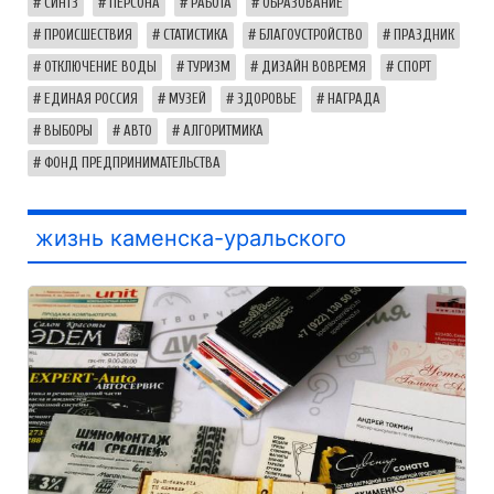
СИНТЗ
ПЕРСОНА
РАБОТА
ОБРАЗОВАНИЕ
ПРОИСШЕСТВИЯ
СТАТИСТИКА
БЛАГОУСТРОЙСТВО
ПРАЗДНИК
ОТКЛЮЧЕНИЕ ВОДЫ
ТУРИЗМ
ДИЗАЙН ВОВРЕМЯ
СПОРТ
ЕДИНАЯ РОССИЯ
МУЗЕЙ
ЗДОРОВЬЕ
НАГРАДА
ВЫБОРЫ
АВТО
АЛГОРИТМИКА
ФОНД ПРЕДПРИНИМАТЕЛЬСТВА
жизнь каменска-уральского