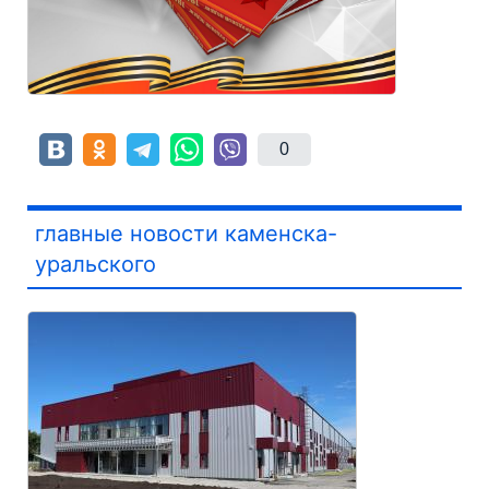
0
главные новости каменска-
уральского