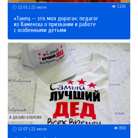
1145
12:01 | 22 июля
«Танец — это моя дорога»: педагог
из Каменска о призвании и работе
с особенными детьми
ДИЗАЙН ВОВРЕМЯ
859
12:07 | 21 июля