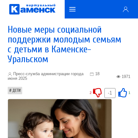
Новые меры социальной
поддержки молодым семьям
с детьми в Каменске-
Уральском
Пресс-служба администрации города
18
1971
июня 2025
ДЕТИ
-1
2
1