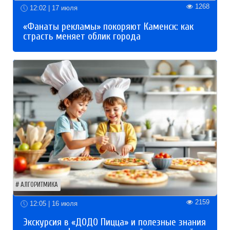
1268
12:02 | 17 июля
«Фанаты рекламы» покоряют Каменск: как
страсть меняет облик города
АЛГОРИТМИКА
2159
12:05 | 16 июля
Экскурсия в «ДОДО Пицца» и полезные знания