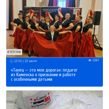
ПЕРСОНА
1067
12:01 | 22 июля
«Танец — это моя дорога»: педагог
из Каменска о призвании и работе
с особенными детьми