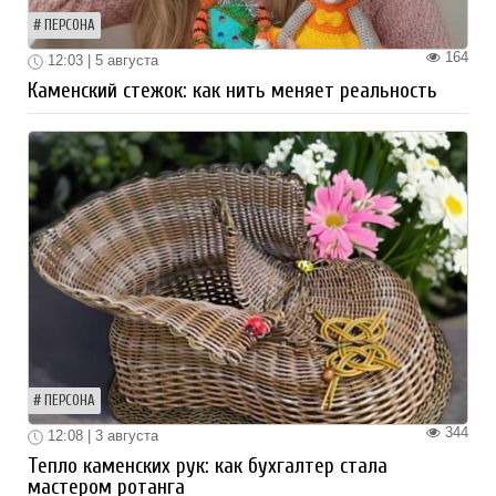
ПЕРСОНА
164
12:03 | 5 августа
Каменский стежок: как нить меняет реальность
ПЕРСОНА
344
12:08 | 3 августа
Тепло каменских рук: как бухгалтер стала
мастером ротанга